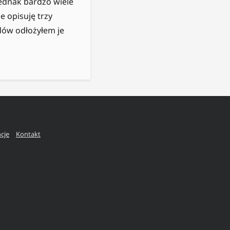
jednak bardzo wiele
e opisuję trzy
odów odłożyłem je
ncje
Kontakt