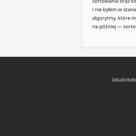
sortowania oraz ki
i nie byłem w stan
algorytmy, które m
na później — sort
Spis artykuł