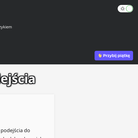
zykiem
ejścia
 podejścia do