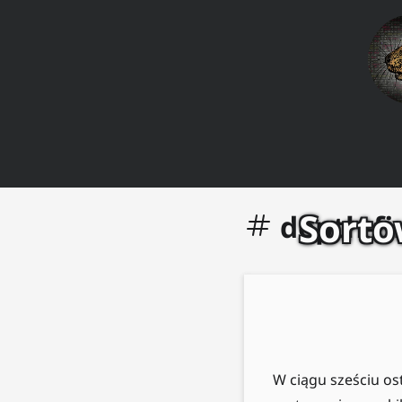
Sorto
depth-fi
W ciągu sześciu os