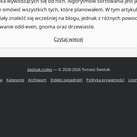
lka wywodzących się od nich. Algorytmów sortowania jest 
ie omówić wszystkich tych, które planowałem. W tym artykul
iały znaleźć się wcześniej na blogu, jednak z różnych pow
owanie odd-even, gnoma oraz drzewiaste.
Czytaj więcej
świstak.codes
— © 2020-
2026
Tomasz Świstak
ów
Kategorie
Archiwum
Indeks zagadnień
Polityka prywatności
Lice