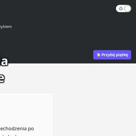
zykiem
ia
e
zechodzenia po