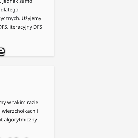
). Jednak samo
 dlatego
tycznych. Użyjemy
FS, iteracyjny DFS
e
źmy w takim razie
wierzchołkach i
at algorytmiczny