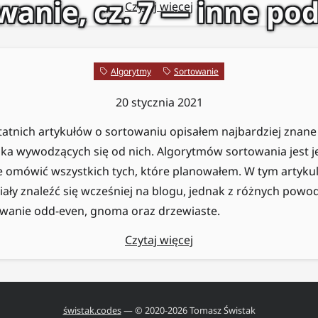
wanie, cz. 7 — inne pod
Czytaj więcej
Algorytmy
Sortowanie
20 stycznia 2021
tatnich artykułów o sortowaniu opisałem najbardziej znane
lka wywodzących się od nich. Algorytmów sortowania jest 
ie omówić wszystkich tych, które planowałem. W tym artykul
iały znaleźć się wcześniej na blogu, jednak z różnych pow
owanie odd-even, gnoma oraz drzewiaste.
Czytaj więcej
świstak.codes
— © 2020-
2026
Tomasz Świstak