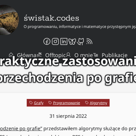
świstak.codes
O programowaniu, informatyce i matematyce przystępnym ję
Główna
Offtopic
O mnie
Publikacje
raktyczne zastosowan
przechodzenia po grafi
Grafy
Programowanie
Algorytmy
31 sierpnia 2022
odzenie po grafie”
przedstawiłem algorytmy służące do pr