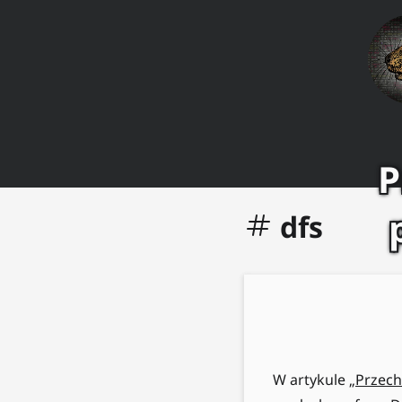
P
dfs
W artykule
„Przech