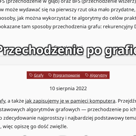
FS (przechodzenie w głąb) oraz BFS (przechodzenie wszerz
w może wydawać się na pierwszy rzut oka mało przydatne,
posoby, jak można wykorzystać te algorytmy do celów prak
 pokazane tam sposoby przechodzenia grafu: rekurencyjny D
Przechodzenie po grafi
Czytaj więcej
Grafy
Programowanie
Algorytmy
10 sierpnia 2022
afy
, a także
jak zapisujemy je w pamięci komputera
. Przejd
dstawowych algorytmów grafowych — przechodzenie po ich 
to zdecydowanie najprostszy i najbardziej podstawowy tem
, więc opiszę go dość zwięźle.