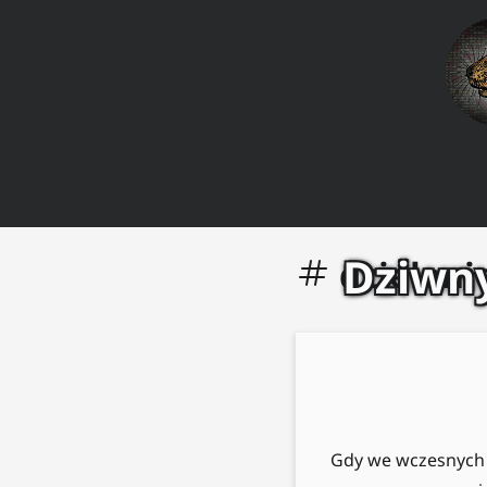
Dziwny
dzieleni
Gdy we wczesnych l