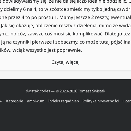
wiadywaliśmy się, że nie da się liczb idealnie podzielić. 
 dzielimy 6 na 4, to w szóstce zmieścimy tylko jedną czwórk
one przez 4 to po prostu 1. Mamy jeszcze 2 reszty, ewentual
 Jak się okazuje, obliczenie reszty z dzielenia, mimo że wyda
ym... no cóż, zawsze coś musi się komplikować. Dlatego też
ją na czynniki pierwsze i zobaczmy, co może tutaj pójść inac
ków, wciąż wszystko jest poprawnie.
Czytaj więcej
świstak.codes
— © 2020-
2026
Tomasz Świstak
ów
Kategorie
Archiwum
Indeks zagadnień
Polityka prywatności
Lice