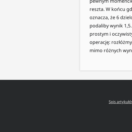
pewnym momencie do
reszta. W końcu gdy
oznacza, że 6 dziel
podaliby wynik 1,5.
prostym i oczywist
operację: rozłóżmy 
mimo różnych wyni
Spis artykuł