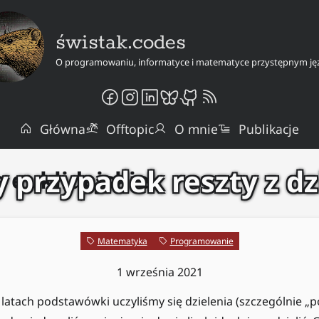
świstak.codes
O programowaniu, informatyce i matematyce przystępnym ję
Główna
Offtopic
O mnie
Publikacje
 przypadek reszty z dz
e euklidejskie
Matematyka
Programowanie
1 września 2021
atach podstawówki uczyliśmy się dzielenia (szczególnie „p