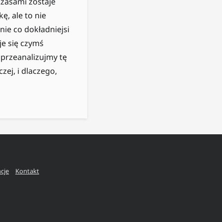
Czasami zostaje
ę, ale to nie
nie co dokładniejsi
je się czymś
 przeanalizujmy tę
zej, i dlaczego,
ncje
Kontakt