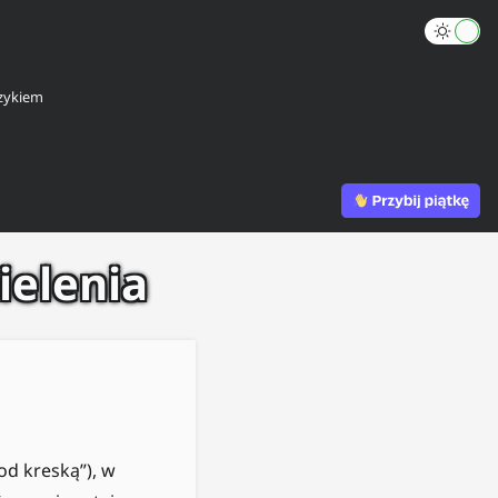
zykiem
ielenia
od kreską”), w