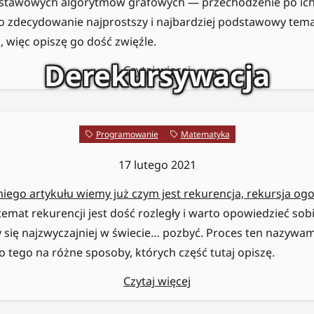
dstawowych algorytmów grafowych — przechodzenie po ich 
to zdecydowanie najprostszy i najbardziej podstawowy tem
, więc opiszę go dość zwięźle.
Derekursywacja
Czytaj więcej
Programowanie
Matematyka
17 lutego 2021
ego artykułu wiemy już czym jest rekurencja, rekursja ogo
emat rekurencji jest dość rozległy i warto opowiedzieć sobi
się najzwyczajniej w świecie… pozbyć. Proces ten nazywam
tego na różne sposoby, których część tutaj opiszę.
Czytaj więcej