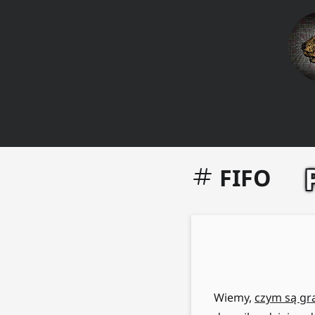
FIFO
Wiemy,
czym są gr