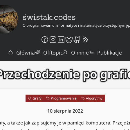
świstak.codes
O programowaniu, informatyce i matematyce przystępnym ję
Główna
Offtopic
O mnie
Publikacje
Przechodzenie po grafi
Grafy
Programowanie
Algorytmy
10 sierpnia 2022
afy
, a także
jak zapisujemy je w pamięci komputera
. Przejd