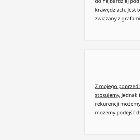
do najbardziej po
krawędziach. Jest 
związany z grafami
Z mojego poprzedni
stosujemy.
Jednak t
rekurencji możemy 
możemy podejść do 