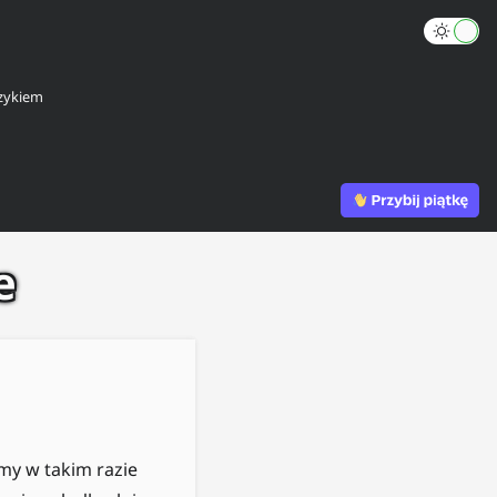
zykiem
e
źmy w takim razie