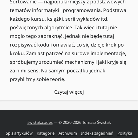
Sortowanie — najpopularniejszy z podstawowych
tematów informatyki i programowania. Podstawa
każdego kursu, książki, serii wykładów itd.,
poświęconych algorytmice. Tak więc i tutaj nie
mogło tego zabraknąć. Jednak nie będę tutaj
rozpisywać kodu i omawiać, co się dzieje krok po
kroku. Zamiast patrzeć na surowe implementacje,
spróbujemy zrozumieć mechanizmy i jaki kryje się
za nimi sens. Na samym początku jednak
przybliżmy sobie teorię.
Czytaj więcej
świstak.codes
— © 2020-
2026
Tomasz Świstak
Spis artykułów
Kategorie
Archiwum
Indeks zagadnień
Polityka