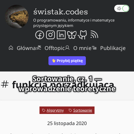
świstak.codes
O programowaniu, informatyce i matematyce
przystępnym językiem
Główna
Offtopic
O mnie
Publikacje
Sortowanie, cz. 1 —
funkcja porządkująca
wprowadzenie teoretyczne
Algorytmy
Sortowanie
25 listopada 2020