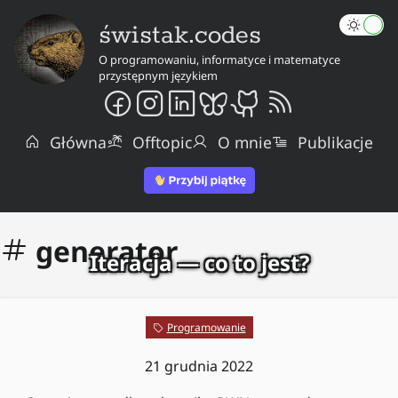
świstak.codes
O programowaniu, informatyce i matematyce
przystępnym językiem
Główna
Offtopic
O mnie
Publikacje
generator
Iteracja — co to jest?
Programowanie
21 grudnia 2022