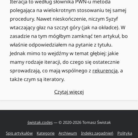
Iteracja to według słownika PWN-u metoda
polegająca na wielokrotnym stosowaniu tej samej
procedury. Nawet nieskończenie, niczym Syzyf
wtaczający głaz na szczyt góry (jak na okładce). W
zasadzie na tym mógłbym zamknąć ten artykuł, bo
właśnie odpowiedziałem na pytanie z tytułu.
Jednak mimo to wejdźmy w temat głębiej: jakie
mamy rodzaje iteracji, do czego się ostatecznie
sprowadzają, co mają wspólnego z
rekurencją
, a
także czym są iteratory.
Czytaj więcej
świstak.codes
— © 2020-
2026
Tomasz Świstak
Spis artykułów
Kategorie
Archiwum
Indeks zagadnień
Polityka