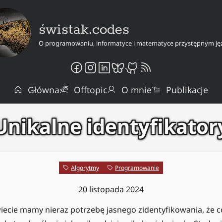
świstak.codes
O programowaniu, informatyce i matematyce przystępnym ję
Główna
Offtopic
O mnie
Publikacje
Unikalne identyfikator
Algorytmy
Programowanie
20 listopada 2024
ecie mamy nieraz potrzebę jasnego zidentyfikowania, że c