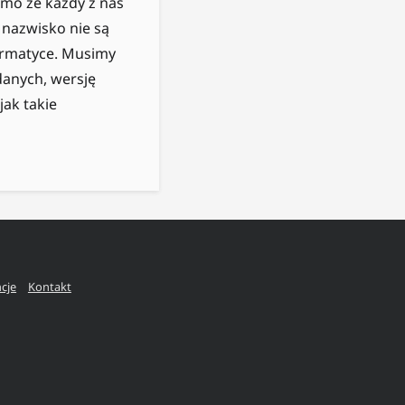
mimo że każdy z nas
i nazwisko nie są
ormatyce. Musimy
danych, wersję
ak takie
ncje
Kontakt