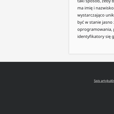
taki sposób, żeby b
ma imię i nazwisk
wystarczająco unik
być w stanie jasno
oprogramowania, p
identyfikatory się 
Spis artykuł