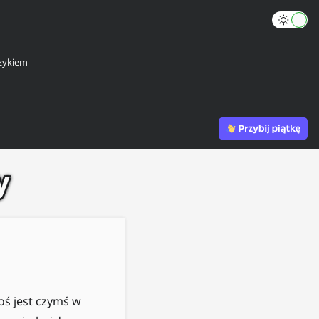
zykiem
y
oś jest czymś w