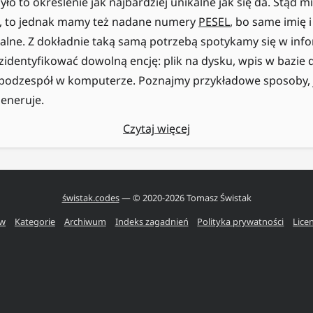
yło to określenie jak najbardziej unikalne jak się da. Stąd 
o, to jednak mamy też nadane numery
PESEL
, bo same imię 
alne. Z dokładnie taką samą potrzebą spotykamy się w inf
 zidentyfikować dowolną encję: plik na dysku, wpis w bazie 
odzespół w komputerze. Poznajmy przykładowe sposoby, j
generuje.
Czytaj więcej
świstak.codes
— © 2020-
2026
Tomasz Świstak
ów
Kategorie
Archiwum
Indeks zagadnień
Polityka prywatności
Lice