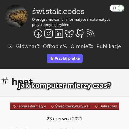
świstak.codes
O programowaniu, informatyce i matematyce
przystępnym językiem
Główna
Offtopic
O mnie
Publikacje
hpet
Jak komputer mierzy czas?
Teoria informatyki
Świat rzeczywisty a IT
Data i czas
23 czerwca 2021