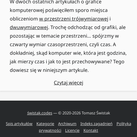
W dwóch ostatnich artykułach o grafice
komputerowej poświęciłem sporo miejsca
obliczeniom
w przestrzeni trójwymiarowej
i
dwuwymiarowej
. Trochę odchodząc od grafiki, ale
pozostając w temacie przestrzeni… spójrzmy w
czwarty wymiar czasoprzestrzeni, czyli czas. A
dokładniej, skąd komputer wie, która jest godzina,
jak mierzy czas i jak to jest przechowywane? Tego
dowiesz się w niniejszym artykule.
Czytaj więcej
świstak.codes
— © 2020-
2026
Tomasz Świstak
Spis artykułów
Kategorie
Archiwum
Indeks zagadnień
Polityka
prywatności
Licencje
Kontakt