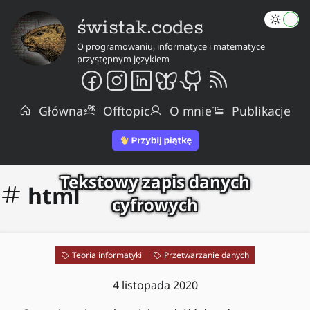
świstak.codes
O programowaniu, informatyce i matematyce
przystępnym językiem
Główna
Offtopic
O mnie
Publikacje
Tekstowy zapis danych
html
cyfrowych
Teoria informatyki
Przetwarzanie danych
4 listopada 2020