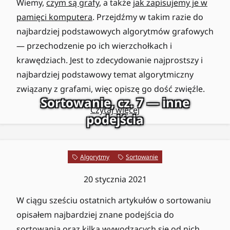
Wiemy,
czym są grafy
, a także
jak zapisujemy je w
pamięci komputera
. Przejdźmy w takim razie do
najbardziej podstawowych algorytmów grafowych
— przechodzenie po ich wierzchołkach i
krawędziach. Jest to zdecydowanie najprostszy i
najbardziej podstawowy temat algorytmiczny
związany z grafami, więc opiszę go dość zwięźle.
Sortowanie, cz. 7 — inne
Czytaj więcej
podejścia
Algorytmy
Sortowanie
20 stycznia 2021
W ciągu sześciu ostatnich artykułów o sortowaniu
opisałem najbardziej znane podejścia do
sortowania oraz kilka wywodzących się od nich.