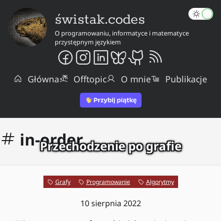
świstak.codes
O programowaniu, informatyce i matematyce
przystępnym językiem
Główna
Offtopic
O mnie
Publikacje
in-order
Przechodzenie po grafie
Grafy
Programowanie
Algorytmy
10 sierpnia 2022