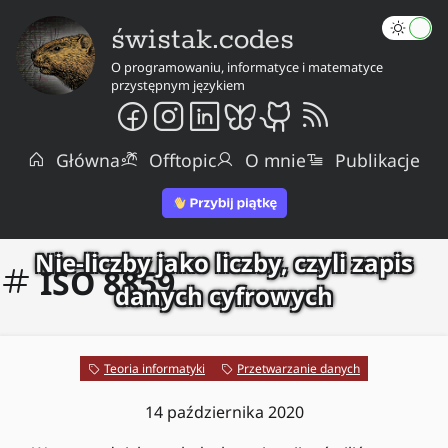
świstak.codes
O programowaniu, informatyce i matematyce
przystępnym językiem
Główna
Offtopic
O mnie
Publikacje
Nie-liczby jako liczby, czyli zapis
ISO 8859
danych cyfrowych
Teoria informatyki
Przetwarzanie danych
14 października 2020