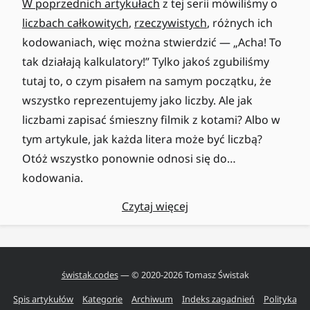
W poprzednich artykułach
z tej serii mówiliśmy o
liczbach całkowitych
,
rzeczywistych
, różnych ich
kodowaniach, więc można stwierdzić — „Acha! To
tak działają kalkulatory!” Tylko jakoś zgubiliśmy
tutaj to, o czym pisałem na samym początku, że
wszystko reprezentujemy jako liczby. Ale jak
liczbami zapisać śmieszny filmik z kotami? Albo w
tym artykule, jak każda litera może być liczbą?
Otóż wszystko ponownie odnosi się do…
kodowania.
Czytaj więcej
świstak.codes
— © 2020-
2026
Tomasz Świstak
Spis artykułów
Kategorie
Archiwum
Indeks zagadnień
Polityka