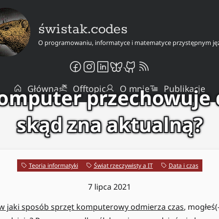
świstak.codes
O programowaniu, informatyce i matematyce przystępnym ję
Główna
Offtopic
O mnie
Publikacje
komputer przechowuje d
skąd zna aktualną?
Teoria informatyki
Świat rzeczywisty a IT
Data i czas
7 lipca 2021
w jaki sposób sprzęt komputerowy odmierza czas
, mogłeś(