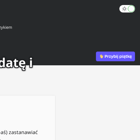
zykiem
atę i
-aś) zastanawiać