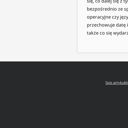
się, co dalej się z
bezpośrednio ze s
operacyjne czy ję
przechowuje datę i 
także co się wydar
Spis artykuł