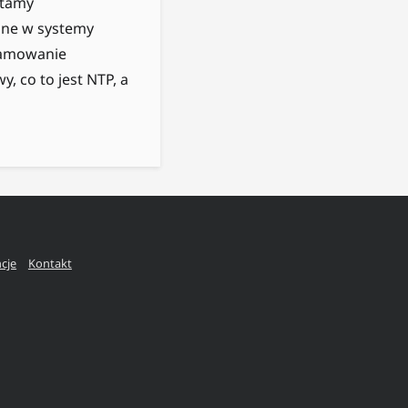
stamy
ane w systemy
gramowanie
, co to jest NTP, a
ncje
Kontakt