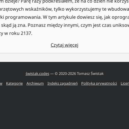
 tym dzieje? Parę razy podkreślałem, że na co dzień nie korzy
przętowych wskaźników, tylko wykorzystujemy te wbudow
zyki programowania. W tym artykule dowiesz się, jak opro
skąd ją zna. Poznasz między innymi, czym jest czas uniksowy
zy w roku 2137.
Czytaj więcej
świstak.codes
— © 2020-
2026
Tomasz Świstak
ów
Kategorie
Archiwum
Indeks zagadnień
Polityka prywatności
Lice