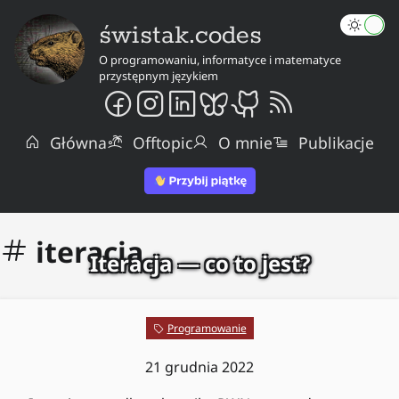
świstak.codes
O programowaniu, informatyce i matematyce
przystępnym językiem
Główna
Offtopic
O mnie
Publikacje
iteracja
Iteracja — co to jest?
Programowanie
21 grudnia 2022