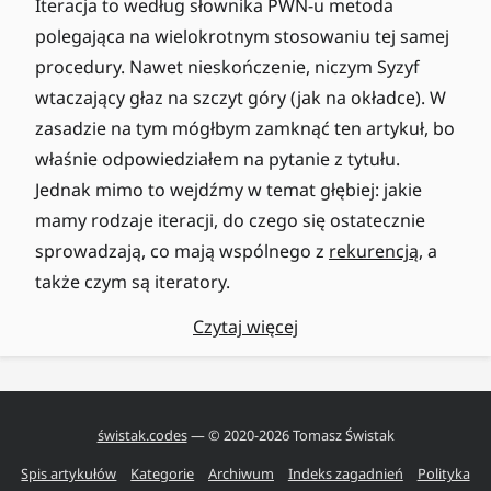
Iteracja to według słownika PWN-u metoda
polegająca na wielokrotnym stosowaniu tej samej
procedury. Nawet nieskończenie, niczym Syzyf
wtaczający głaz na szczyt góry (jak na okładce). W
zasadzie na tym mógłbym zamknąć ten artykuł, bo
właśnie odpowiedziałem na pytanie z tytułu.
Jednak mimo to wejdźmy w temat głębiej: jakie
mamy rodzaje iteracji, do czego się ostatecznie
sprowadzają, co mają wspólnego z
rekurencją
, a
także czym są iteratory.
Czytaj więcej
świstak.codes
— © 2020-
2026
Tomasz Świstak
Spis artykułów
Kategorie
Archiwum
Indeks zagadnień
Polityka