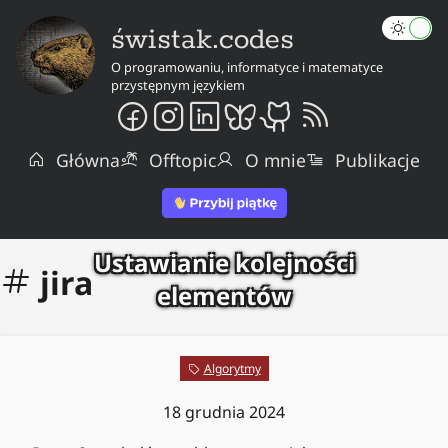
świstak.codes
O programowaniu, informatyce i matematyce
przystępnym językiem
Główna
Offtopic
O mnie
Publikacje
Ustawianie kolejności
jira
elementów
Algorytmy
18 grudnia 2024