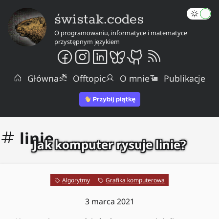
świstak.codes
O programowaniu, informatyce i matematyce
przystępnym językiem
Główna
Offtopic
O mnie
Publikacje
linie
Jak komputer rysuje linie?
Algorytmy
Grafika komputerowa
3 marca 2021