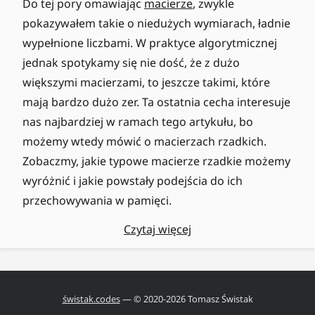
Do tej pory omawiając
macierze
, zwykle
pokazywałem takie o niedużych wymiarach, ładnie
wypełnione liczbami. W praktyce algorytmicznej
jednak spotykamy się nie dość, że z dużo
większymi macierzami, to jeszcze takimi, które
mają bardzo dużo zer. Ta ostatnia cecha interesuje
nas najbardziej w ramach tego artykułu, bo
możemy wtedy mówić o macierzach rzadkich.
Zobaczmy, jakie typowe macierze rzadkie możemy
wyróżnić i jakie powstały podejścia do ich
przechowywania w pamięci.
Czytaj więcej
świstak.codes
— © 2020-
2026
Tomasz Świstak