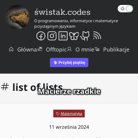
świstak.codes
O programowaniu, informatyce i matematyce
przystępnym językiem
Główna
Offtopic
O mnie
Publikacje
list of lists
Macierze rzadkie
Matematyka
11 września 2024