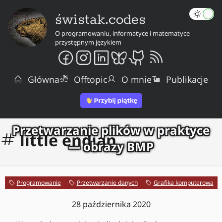
świstak.codes
O programowaniu, informatyce i matematyce
przystępnym językiem
Główna
Offtopic
O mnie
Publikacje
Przetwarzanie plików w praktyce
little endian
— obrazy BMP
Programowanie
Przetwarzanie danych
Grafika komputerowa
28 października 2020