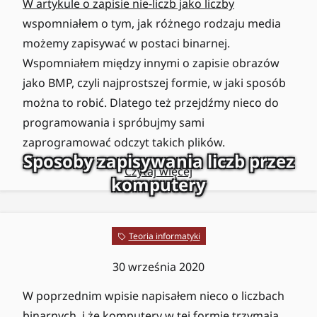
W artykule o zapisie nie-liczb jako liczby
wspomniałem o tym, jak różnego rodzaju media
możemy zapisywać w postaci binarnej.
Wspomniałem między innymi o zapisie obrazów
jako BMP, czyli najprostszej formie, w jaki sposób
można to robić. Dlatego też przejdźmy nieco do
programowania i spróbujmy sami
zaprogramować odczyt takich plików.
Sposoby zapisywania liczb przez
Czytaj więcej
komputery
Teoria informatyki
30 września 2020
W poprzednim wpisie napisałem nieco o liczbach
binarnych, i że komputery w tej formie trzymają