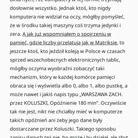
dosłownie wszystko. Jednak ktoś, kto nigdy
komputera nie widział na oczy, mógłby pomyśleć,
że w środku takiej maszyny coś trzyma jedynki i
zera.
A jak już wspomniałem o spojrzeniu w
pamięć, gdzie liczby przelatują jak w Matriksie
, to
jeszcze ktoś, kto jeździł koleją w Polsce w czasach
sprzed wszechobecnych elektronicznych tablic,
mógłby oczyma wyobraźni zobaczyć taki
mechanizm, który w każdej komórce pamięci
obraca się i wyświetla albo 0, albo 1, albo pustkę, a
może nawet i jakiś napis typu „WARSZAWA ZACH.
przez KOLUSZKI, Opóźnienie 180 min”. Oczywiście
tak nie jest, nikt nie chciałby mieć w komputerze
takich opóźnień ani żeby jego dane były
dostarczane przez Koluszki. Takiego sposobu
zapisu danych też nie, bo może i by działał, ale zbyt