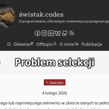
świstak.codes
O programowaniu, informatyce i matematyce przystępnym ję
Główna
Offtopic
O mnie
Publikacje
Problem selekcji
a
Algorytmy
4 lutego 2026
ego lub najmniejszego elementu w zbiorze danych to jedno