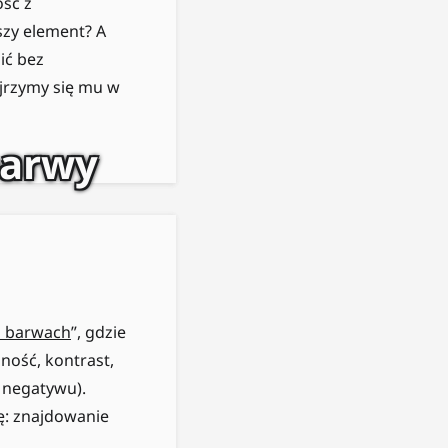
ść z
szy element? A
ić bez
jrzymy się mu w
barwy
a barwach
”, gdzie
ność, kontrast,
 negatywu).
ę: znajdowanie