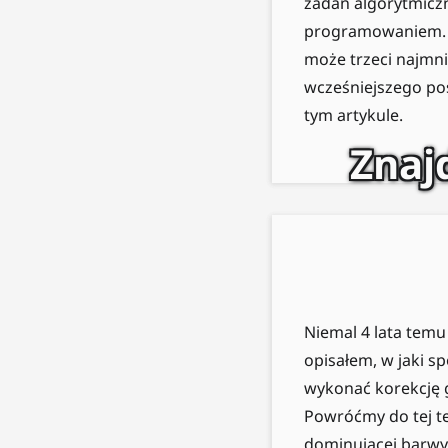
zadań algorytmiczn
programowaniem. Je
może trzeci najmni
wcześniejszego po
tym artykule.
Znaj
Niemal 4 lata temu
opisałem, w jaki s
wykonać korekcję 
Powróćmy do tej t
dominującej barwy