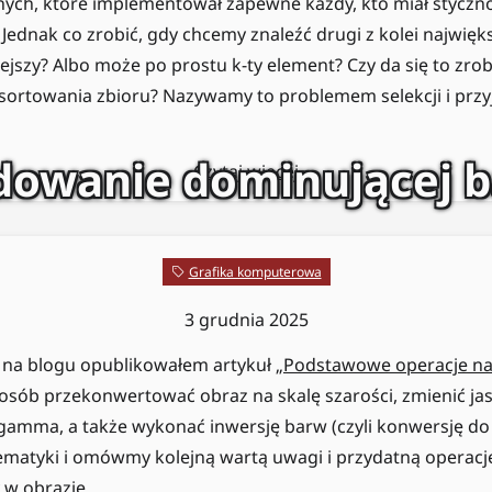
ych, które implementował zapewne każdy, kto miał styczno
dnak co zrobić, gdy chcemy znaleźć drugi z kolei najwięk
ejszy? Albo może po prostu k-ty element? Czy da się to zrob
sortowania zbioru? Nazywamy to problemem selekcji i przy
dowanie dominującej 
Czytaj więcej
Grafika komputerowa
3 grudnia 2025
 na blogu opublikowałem artykuł „
Podstawowe operacje n
posób przekonwertować obraz na skalę szarości, zmienić jas
gamma, a także wykonać inwersję barw (czyli konwersję do
ematyki i omówmy kolejną wartą uwagi i przydatną operacj
 w obrazie.