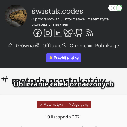
świstak.codes
O programowaniu, informatyce i matematyce
przystępnym językiem
Główna
Offtopic
O mnie
Publikacje
metoda prostokątów
Obliczanie całek oznaczonych
Matematyka
Algorytmy
10 listopada 2021