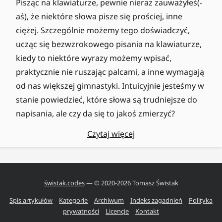
Pisząc na klawiaturze, pewnie nieraz zauważyłeś(-
aś), że niektóre słowa pisze się prościej, inne
ciężej. Szczególnie możemy tego doświadczyć,
ucząc się bezwzrokowego pisania na klawiaturze,
kiedy to niektóre wyrazy możemy wpisać,
praktycznie nie ruszając palcami, a inne wymagają
od nas większej gimnastyki. Intuicyjnie jesteśmy w
stanie powiedzieć, które słowa są trudniejsze do
napisania, ale czy da się to jakoś zmierzyć?
Czytaj więcej
świstak.codes
— © 2020-
2026
Tomasz Świstak
Spis artykułów
Kategorie
Archiwum
Indeks zagadnień
Polityka
prywatności
Licencje
Kontakt