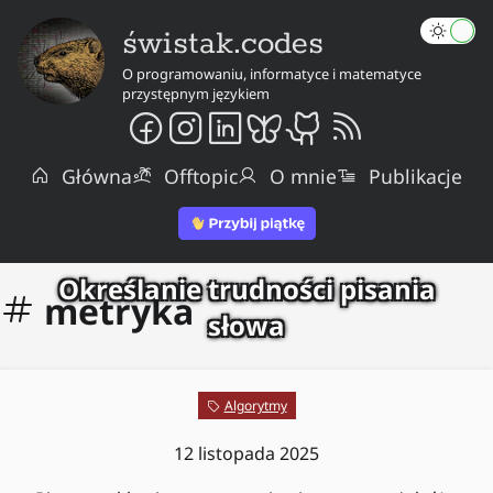
świstak.codes
O programowaniu, informatyce i matematyce
przystępnym językiem
Główna
Offtopic
O mnie
Publikacje
Określanie trudności pisania
metryka
słowa
Algorytmy
12 listopada 2025