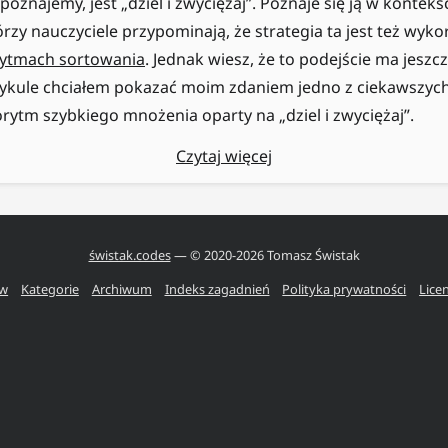
oznajemy, jest „dziel i zwyciężaj”. Poznaje się ją w kontekś
tórzy nauczyciele przypominają, że strategia ta jest też wy
rytmach sortowania
. Jednak wiesz, że to podejście ma jeszc
ykule chciałem pokazać moim zdaniem jedno z ciekawszyc
orytm szybkiego mnożenia oparty na „dziel i zwyciężaj”.
Czytaj więcej
świstak.codes
— © 2020-
2026
Tomasz Świstak
ów
Kategorie
Archiwum
Indeks zagadnień
Polityka prywatności
Lice