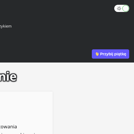
zykiem
nie
ktowania