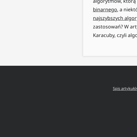
algorytmów, którą p
binarnego
, a niek
najszybszych algo
zastosowań? W art
Karacuby, czyli alg
Spis artykuł