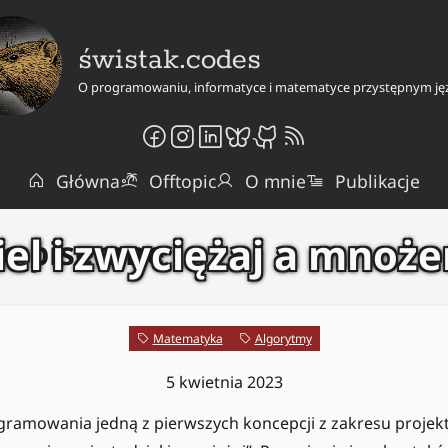
świstak.codes
O programowaniu, informatyce i matematyce przystępnym ję
Główna
Offtopic
O mnie
Publikacje
iel i zwyciężaj a mnoże
e pisemne
Matematyka
Algorytmy
5 kwietnia 2023
gramowania jedną z pierwszych koncepcji z zakresu proje