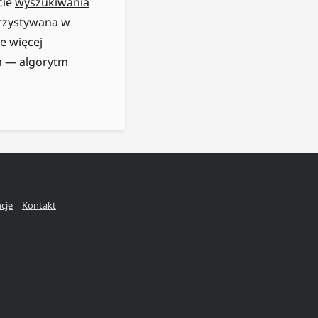
cie
wyszukiwania
korzystywana w
ze więcej
h — algorytm
ncje
Kontakt