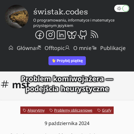
świstak.codes
O programowaniu, informatyce i matematyce
przystępnym językiem
Główna
Offtopic
O mnie
Publikacje
Problem komiwojażera —
mst
podejścia heurystyczne
Algorytmy
Problemy obliczeniowe
Grafy
9 października 2024