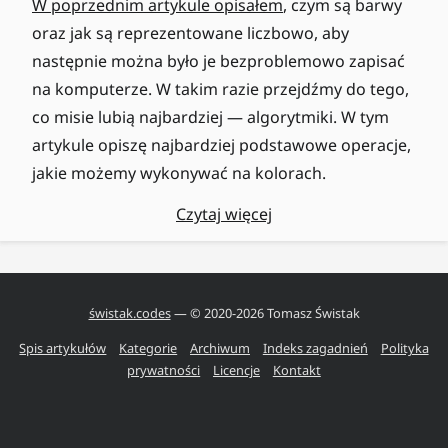
W poprzednim artykule opisałem
, czym są barwy
oraz jak są reprezentowane liczbowo, aby
następnie można było je bezproblemowo zapisać
na komputerze. W takim razie przejdźmy do tego,
co misie lubią najbardziej — algorytmiki. W tym
artykule opiszę najbardziej podstawowe operacje,
jakie możemy wykonywać na kolorach.
Czytaj więcej
świstak.codes
— © 2020-
2026
Tomasz Świstak
Spis artykułów
Kategorie
Archiwum
Indeks zagadnień
Polityka
prywatności
Licencje
Kontakt