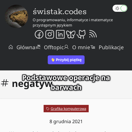
świstak.codes
O programowaniu, informatyce i matematyce
przystępnym językiem
Główna
Offtopic
O mnie
Publikacje
Podstawowe operacje na
negatyw
barwach
Grafika komputerowa
8 grudnia 2021