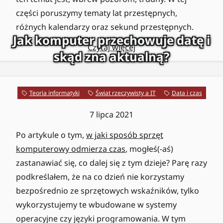
części poruszymy tematy lat przestępnych,
różnych kalendarzy oraz sekund przestępnych.
Jak komputer przechowuje datę i
Czytaj więcej
skąd zna aktualną?
Teoria informatyki
Świat rzeczywisty a IT
Data i czas
7 lipca 2021
Po artykule o tym,
w jaki sposób sprzęt
komputerowy odmierza czas
, mogłeś(-aś)
zastanawiać się, co dalej się z tym dzieje? Parę razy
podkreślałem, że na co dzień nie korzystamy
bezpośrednio ze sprzętowych wskaźników, tylko
wykorzystujemy te wbudowane w systemy
operacyjne czy języki programowania. W tym