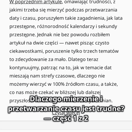
W poprzednim artykule
, omawiając trudności, z
jakimi trzeba się mierzyć podczas przetwarzania
daty i czasu, poruszyłem takie zagadnienia, jak lata
przestępne, różnorodność kalendarzy i sekundy
przestępne. Jednak nie bez powodu rozbiłem
artykuł na dwie części — nawet pisząc czysto
ciekawostkami, poruszenie tylko trzech tematów
to zdecydowanie za mało. Dlatego teraz
kontynuujmy, patrząc na to, jak w temacie dat
mieszają nam strefy czasowe, dlaczego nie
możemy wierzyć w 100% źródłom czasu, a także,
co nas może czekać w bliższej lub dalszej
Dlaczego mierzenie i
przyszłości w kontekście ewentualnych zmian.
przetwarzanie czasu jest trudne?
Czytaj więcej
— część 1 z 2