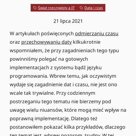
Świat rzeczywisty a IT
Data i czas
21 lipca 2021
W artykułach poświęconych
odmierzaniu czasu
oraz
przechowywaniu daty
kilkukrotnie
wspomniałem, że przy zagadnieniach tego typu
powinniśmy polegać na gotowych
implementacjach z systemu bądź języku
programowania. Wbrew temu, jak oczywistym
wydaje się zagadnienie dat i czasu, nie jest ono
wcale tak trywialne. Przy codziennym
postrzeganiu tego tematu nie bierzemy pod
uwagę wielu niuansów, które mogą mieć wpływ na
poprawną implementację. Dlatego też
postanowiłem pokazać kilka przykładów, dlaczego
ten temat jest, wbrew pozorom, trudny. W tej