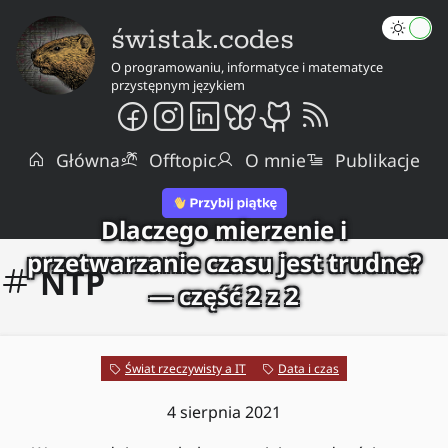
świstak.codes
O programowaniu, informatyce i matematyce
przystępnym językiem
Główna
Offtopic
O mnie
Publikacje
Dlaczego mierzenie i
przetwarzanie czasu jest trudne?
NTP
— część 2 z 2
Świat rzeczywisty a IT
Data i czas
4 sierpnia 2021