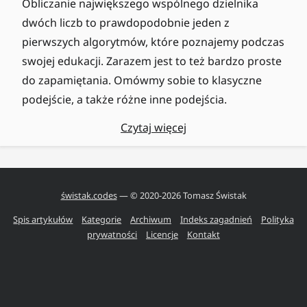
Obliczanie największego wspólnego dzielnika
dwóch liczb to prawdopodobnie jeden z
pierwszych algorytmów, które poznajemy podczas
swojej edukacji. Zarazem jest to też bardzo proste
do zapamiętania. Omówmy sobie to klasyczne
podejście, a także różne inne podejścia.
Czytaj więcej
świstak.codes
— © 2020-
2026
Tomasz Świstak
Spis artykułów
Kategorie
Archiwum
Indeks zagadnień
Polityka
prywatności
Licencje
Kontakt