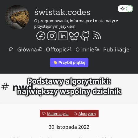
świstak.codes
O programowaniu, informatyce i matematyce
przystępnym językiem
Główna
Offtopic
O mnie
Publikacje
Podstawy algorytmiki:
nwd
największy wspólny dzielnik
Matematyka
Algorytmy
30 listopada 2022