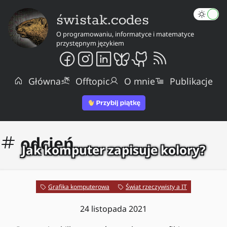
świstak.codes
O programowaniu, informatyce i matematyce
przystępnym językiem
Główna
Offtopic
O mnie
Publikacje
odcień
Jak komputer zapisuje kolory?
Grafika komputerowa
Świat rzeczywisty a IT
24 listopada 2021