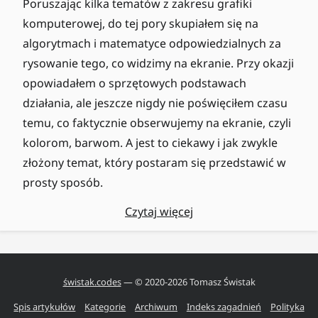
Poruszając kilka tematów z zakresu grafiki
komputerowej, do tej pory skupiałem się na
algorytmach i matematyce odpowiedzialnych za
rysowanie tego, co widzimy na ekranie. Przy okazji
opowiadałem o sprzętowych podstawach
działania, ale jeszcze nigdy nie poświęciłem czasu
temu, co faktycznie obserwujemy na ekranie, czyli
kolorom, barwom. A jest to ciekawy i jak zwykle
złożony temat, który postaram się przedstawić w
prosty sposób.
Czytaj więcej
świstak.codes
— © 2020-
2026
Tomasz Świstak
Spis artykułów
Kategorie
Archiwum
Indeks zagadnień
Polityka