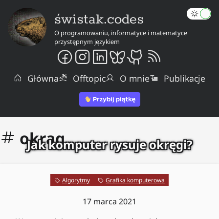
świstak.codes
O programowaniu, informatyce i matematyce
przystępnym językiem
Główna
Offtopic
O mnie
Publikacje
okrąg
Jak komputer rysuje okręgi?
Algorytmy
Grafika komputerowa
17 marca 2021