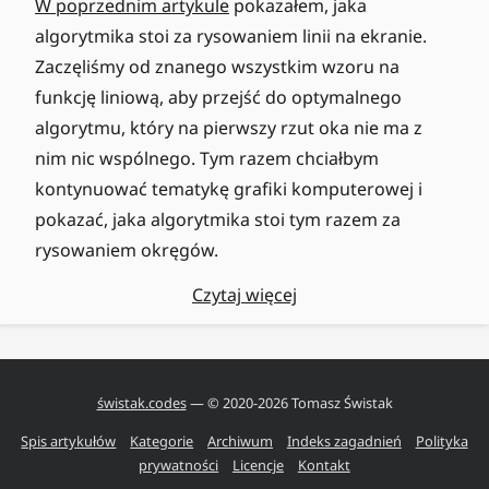
W poprzednim artykule
pokazałem, jaka
algorytmika stoi za rysowaniem linii na ekranie.
Zaczęliśmy od znanego wszystkim wzoru na
funkcję liniową, aby przejść do optymalnego
algorytmu, który na pierwszy rzut oka nie ma z
nim nic wspólnego. Tym razem chciałbym
kontynuować tematykę grafiki komputerowej i
pokazać, jaka algorytmika stoi tym razem za
rysowaniem okręgów.
Czytaj więcej
świstak.codes
— © 2020-
2026
Tomasz Świstak
Spis artykułów
Kategorie
Archiwum
Indeks zagadnień
Polityka
prywatności
Licencje
Kontakt