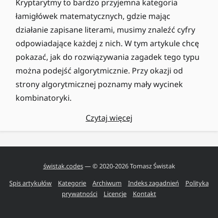
Kryptarytmy to bardzo przyjemna kategoria
łamigłówek matematycznych, gdzie mając
działanie zapisane literami, musimy znaleźć cyfry
odpowiadające każdej z nich. W tym artykule chcę
pokazać, jak do rozwiązywania zagadek tego typu
można podejść algorytmicznie. Przy okazji od
strony algorytmicznej poznamy mały wycinek
kombinatoryki.
Czytaj więcej
świstak.codes
— © 2020-
2026
Tomasz Świstak
Spis artykułów
Kategorie
Archiwum
Indeks zagadnień
Polityka
prywatności
Licencje
Kontakt