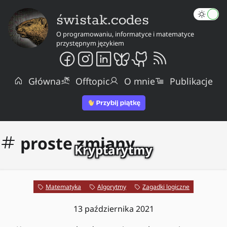
świstak.codes
O programowaniu, informatyce i matematyce
przystępnym językiem
Główna
Offtopic
O mnie
Publikacje
proste zmiany
Kryptarytmy
Matematyka
Algorytmy
Zagadki logiczne
13 października 2021