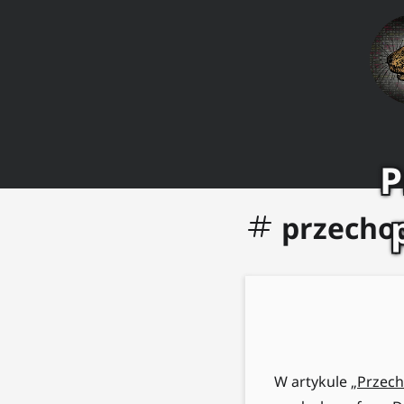
P
przecho
W artykule
„Przech