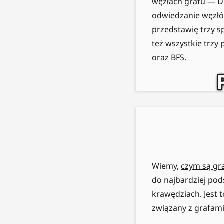
węzłach grafu — D
odwiedzanie węzłó
przedstawię trzy s
też wszystkie trzy
oraz BFS.
Wiemy,
czym są gr
do najbardziej po
krawędziach. Jest 
związany z grafami