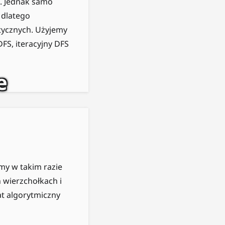
). Jednak samo
 dlatego
tycznych. Użyjemy
FS, iteracyjny DFS
e
źmy w takim razie
wierzchołkach i
at algorytmiczny