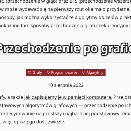
FS (przechodzenie w głąb) oraz BFS (przechodzenie wszerz
w może wydawać się na pierwszy rzut oka mało przydatne,
posoby, jak można wykorzystać te algorytmy do celów prak
 pokazane tam sposoby przechodzenia grafu: rekurencyjny D
Przechodzenie po grafi
Czytaj więcej
Grafy
Programowanie
Algorytmy
10 sierpnia 2022
afy
, a także
jak zapisujemy je w pamięci komputera
. Przejd
dstawowych algorytmów grafowych — przechodzenie po ich 
to zdecydowanie najprostszy i najbardziej podstawowy tem
, więc opiszę go dość zwięźle.