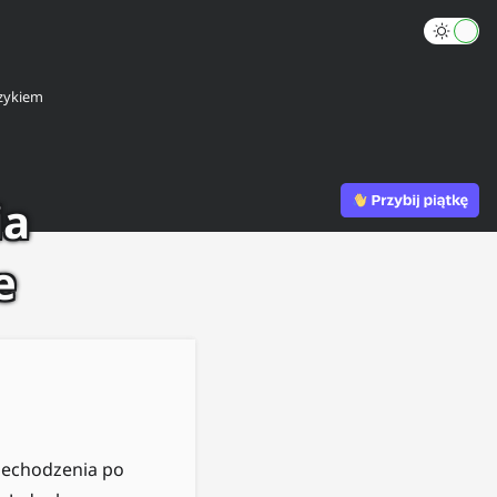
zykiem
ia
e
zechodzenia po