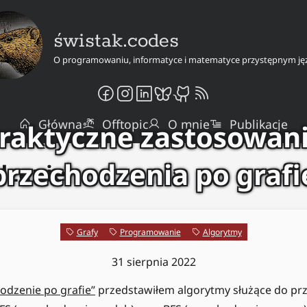
świstak.codes
O programowaniu, informatyce i matematyce przystępnym ję
Główna
Offtopic
O mnie
Publikacje
raktyczne zastosowan
przechodzenia po grafi
dzenie
Grafy
Programowanie
Algorytmy
31 sierpnia 2022
odzenie po grafie”
przedstawiłem algorytmy służące do pr