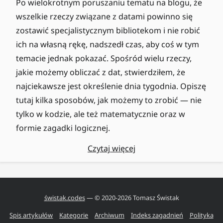
Po wielokrotnym poruszaniu tematu na blogu, że
wszelkie rzeczy związane z datami powinno się
zostawić specjalistycznym bibliotekom i nie robić
ich na własną rękę, nadszedł czas, aby coś w tym
temacie jednak pokazać. Spośród wielu rzeczy,
jakie możemy obliczać z dat, stwierdziłem, że
najciekawsze jest określenie dnia tygodnia. Opiszę
tutaj kilka sposobów, jak możemy to zrobić — nie
tylko w kodzie, ale też matematycznie oraz w
formie zagadki logicznej.
Czytaj więcej
świstak.codes
— © 2020-
2026
Tomasz Świstak
Spis artykułów
Kategorie
Archiwum
Indeks zagadnień
Polityka