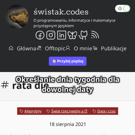
świstak.codes
O programowaniu, informatyce i matematyce
przystępnym językiem
Główna
Offtopic
O mnie
Publikacje
Określanie dnia tygodnia dla
rata die
dowolnej daty
Algorytmy
Świat rzeczywisty a IT
Data i czas
18 sierpnia 2021