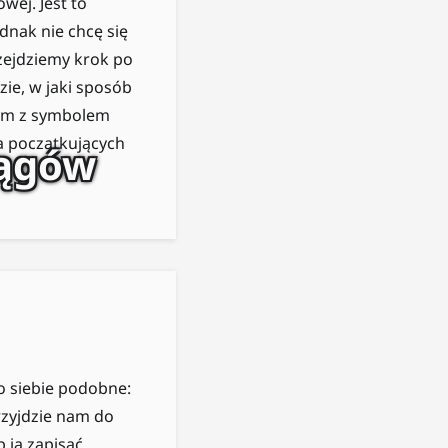
wej. Jest to
nak nie chcę się
rzejdziemy krok po
ie, w jaki sposób
nym z symbolem
a początkujących
iągów
o siebie podobne:
przyjdzie nam do
 ją zapisać