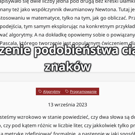
apisywało się dwie liczby jedna pod drugą bez kreski ułamko
nany też jako współczynnik dwumianowy Newtona. Tutaj jed
stosowaniu w matematyce, tylko na tym, jak go obliczać. P
podejścia, tym samym eksplorując na konkretnym przykładz
ać algorytmy. A na dokładkę opowiemy sobie o powiąza
Pascala, którego tworzenie jest popularnym ćwiczeniem dl
zenie podobieństwa c
znaków
Czytaj więcej
Algorytmy
Programowanie
13 września 2023
jesteśmy wzrokowo w stanie powiedzieć, czy dwa słowa są d
 czy pod kątem różnic w liczbie liter, czy jakkolwiek tylko 
aką metrykę zdefiniować formalnie, a następnie w jaki sposób