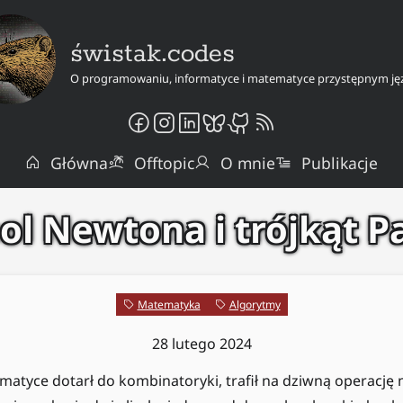
świstak.codes
O programowaniu, informatyce i matematyce przystępnym ję
Główna
Offtopic
O mnie
Publikacje
l Newtona i trójkąt P
Matematyka
Algorytmy
28 lutego 2024
matyce dotarł do kombinatoryki, trafił na dziwną operację