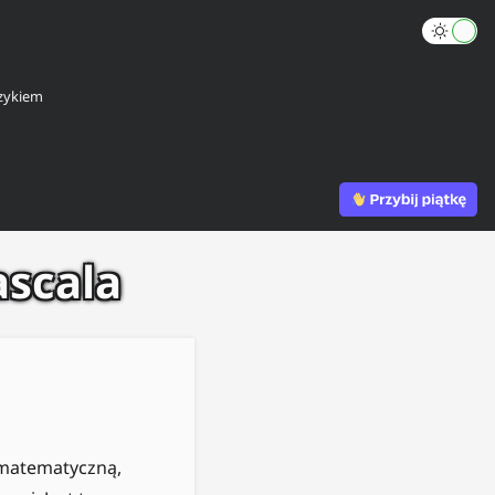
zykiem
ascala
 matematyczną,