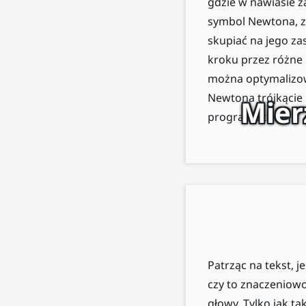
gdzie w nawiasie z
symbol Newtona, z
skupiać na jego za
kroku przez różne 
można optymalizow
Newtona trójkącie 
Mier
programistów.
Patrząc na tekst, 
czy to znaczeniowo,
głowy. Tylko jak t