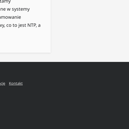
stamy
ane w systemy
gramowanie
, co to jest NTP, a
ncje
Kontakt