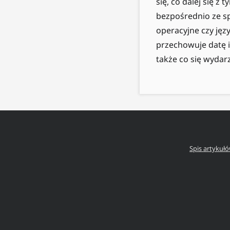
się, co dalej się z
bezpośrednio ze s
operacyjne czy ję
przechowuje datę i 
także co się wydar
Spis artykuł