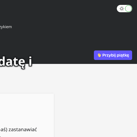
zykiem
atę i
-aś) zastanawiać