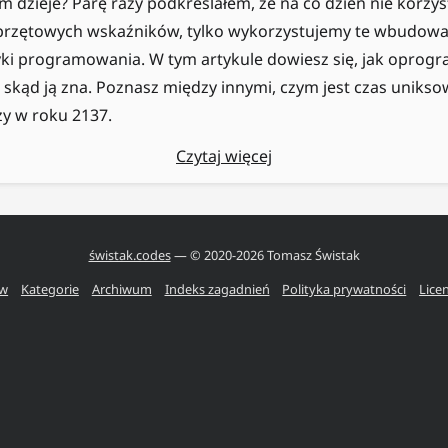
 tym dzieje? Parę razy podkreślałem, że na co dzień nie korzy
przętowych wskaźników, tylko wykorzystujemy te wbudow
zyki programowania. W tym artykule dowiesz się, jak opro
skąd ją zna. Poznasz między innymi, czym jest czas uniksowy
zy w roku 2137.
Czytaj więcej
świstak.codes
— © 2020-
2026
Tomasz Świstak
ów
Kategorie
Archiwum
Indeks zagadnień
Polityka prywatności
Lice