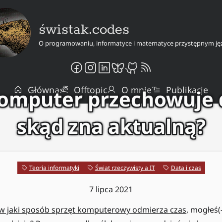
świstak.codes
O programowaniu, informatyce i matematyce przystępnym ję
Główna
Offtopic
O mnie
Publikacje
komputer przechowuje d
skąd zna aktualną?
Teoria informatyki
Świat rzeczywisty a IT
Data i czas
7 lipca 2021
w jaki sposób sprzęt komputerowy odmierza czas
, mogłeś(