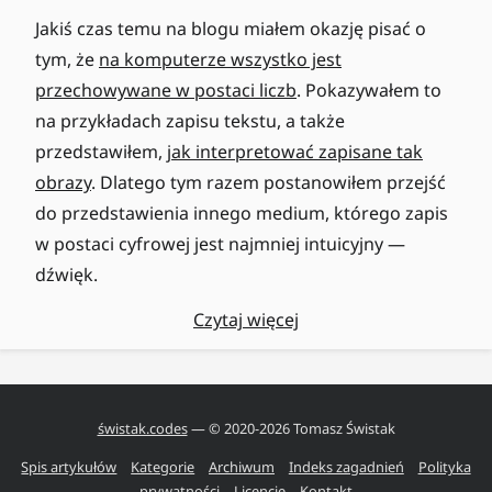
Jakiś czas temu na blogu miałem okazję pisać o
tym, że
na komputerze wszystko jest
przechowywane w postaci liczb
. Pokazywałem to
na przykładach zapisu tekstu, a także
przedstawiłem,
jak interpretować zapisane tak
obrazy
. Dlatego tym razem postanowiłem przejść
do przedstawienia innego medium, którego zapis
w postaci cyfrowej jest najmniej intuicyjny —
dźwięk.
Czytaj więcej
świstak.codes
— © 2020-
2026
Tomasz Świstak
Spis artykułów
Kategorie
Archiwum
Indeks zagadnień
Polityka
prywatności
Licencje
Kontakt