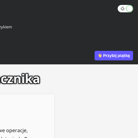
zykiem
acznika
we operacje,