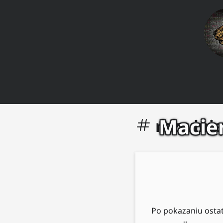
Macier
rozwinię
Po pokazaniu osta