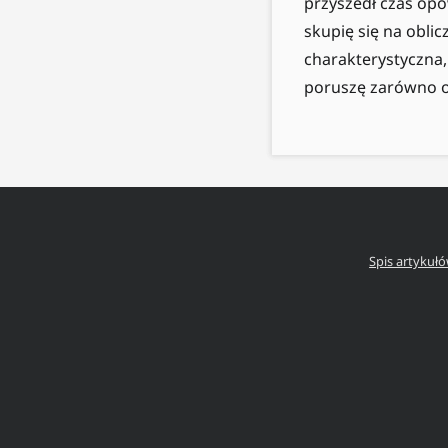
przyszedł czas opo
skupię się na oblic
charakterystyczna,
poruszę zarówno od
Spis artykuł