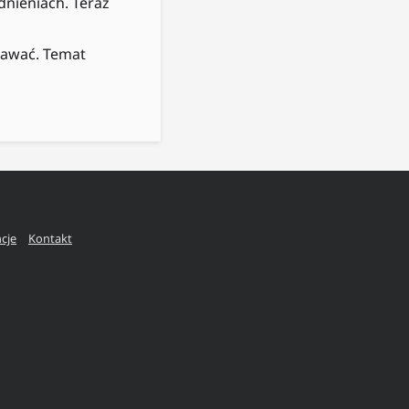
dnieniach. Teraz
o
dawać. Temat
ncje
Kontakt