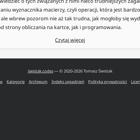
wiedzieć o tych związanych z nimi nieco trudniejszych zaga
zaniu wyznacznika macierzy, czyli operacji, która jest bardz
 ale wbrew pozorom nie aż tak trudna, jak mogłoby się wy
 strony obliczania na kartce, jak i programowania.
Czytaj więcej
świstak.codes
— © 2020-
2026
Tomasz Świstak
ów
Kategorie
Archiwum
Indeks zagadnień
Polityka prywatności
Lice