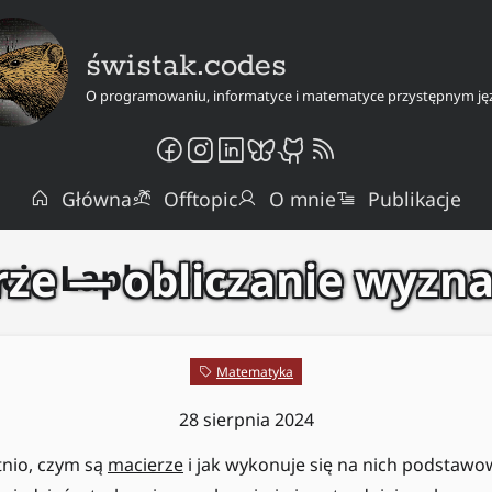
świstak.codes
O programowaniu, informatyce i matematyce przystępnym ję
Główna
Offtopic
O mnie
Publikacje
ze — obliczanie wyzn
cie Laplace'a
Matematyka
28 sierpnia 2024
tnio, czym są
macierze
i jak wykonuje się na nich podstawo