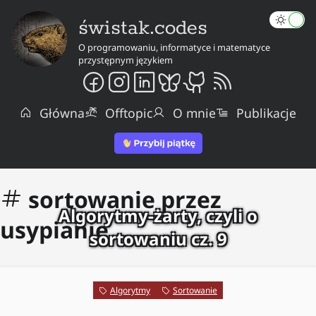
świstak.codes
O programowaniu, informatyce i matematyce
przystępnym językiem
Główna
Offtopic
O mnie
Publikacje
sortowanie przez
Algorytmy-żarty, czyli o
usypianie
sortowaniu cz. 9
Algorytmy
Sortowanie