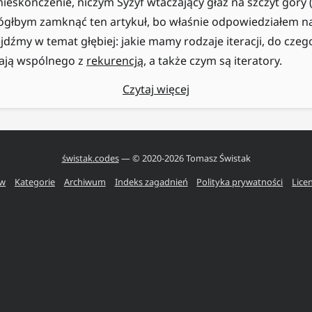
ieskończenie, niczym Syzyf wtaczający głaz na szczyt góry (
głbym zamknąć ten artykuł, bo właśnie odpowiedziałem na 
dźmy w temat głębiej: jakie mamy rodzaje iteracji, do czego
ają wspólnego z
rekurencją
, a także czym są iteratory.
Czytaj więcej
świstak.codes
— © 2020-
2026
Tomasz Świstak
ów
Kategorie
Archiwum
Indeks zagadnień
Polityka prywatności
Lice