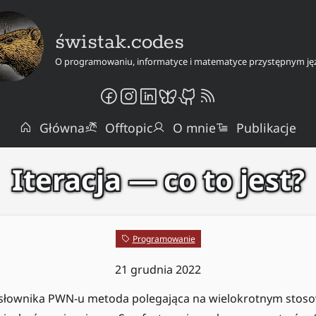
świstak.codes
O programowaniu, informatyce i matematyce przystępnym ję
Główna
Offtopic
O mnie
Publikacje
Iteracja — co to jest?
Programowanie
21 grudnia 2022
g słownika PWN-u metoda polegająca na wielokrotnym stoso