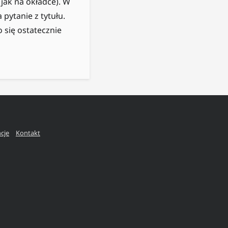
jak na okładce). W
pytanie z tytułu.
 się ostatecznie
ncje
Kontakt