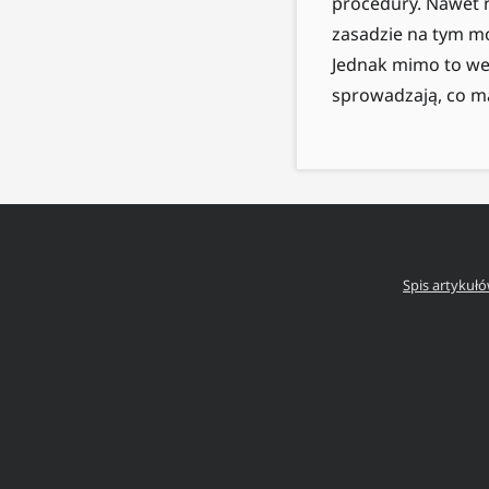
procedury. Nawet n
zasadzie na tym mó
Jednak mimo to wej
sprowadzają, co m
Spis artykuł