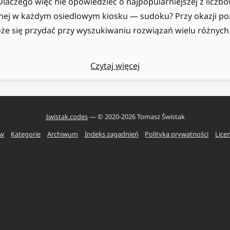
 Dlaczego więc nie opowiedzieć o najpopularniejszej z licz
pnej w każdym osiedlowym kiosku — sudoku? Przy okazji p
że się przydać przy wyszukiwaniu rozwiązań wielu różnych
Czytaj więcej
świstak.codes
— © 2020-
2026
Tomasz Świstak
ów
Kategorie
Archiwum
Indeks zagadnień
Polityka prywatności
Lice