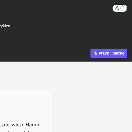
zykiem
iczne:
wieże Hanoi