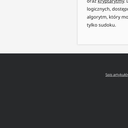
oraz
kryptarytmy
.
logicznych, dostę
algorytm, który mo
tylko sudoku.
Spis artykuł