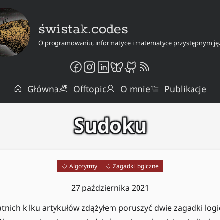
świstak.codes
O programowaniu, informatyce i matematyce przystępnym ję
Główna
Offtopic
O mnie
Publikacje
Sudoku
Algorytmy
Zagadki logiczne
27 października 2021
atnich kilku artykułów zdążyłem poruszyć dwie zagadki log