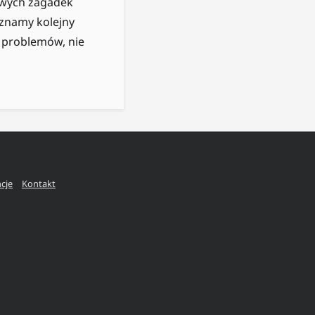
bowych zagadek
oznamy kolejny
 problemów, nie
ncje
Kontakt