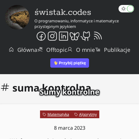
świstak.codes
O programowaniu, informatyce i matematyce
przystępnym językiem
Główna
Offtopic
O mnie
Publikacje
suma kontrolna
Sumy kontrolne
Matematyka
Algorytmy
8 marca 2023