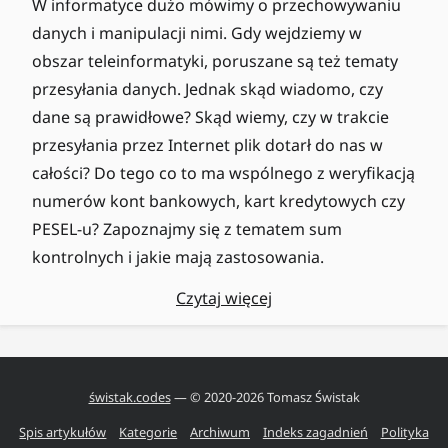
W informatyce dużo mówimy o przechowywaniu
danych i manipulacji nimi. Gdy wejdziemy w
obszar teleinformatyki, poruszane są też tematy
przesyłania danych. Jednak skąd wiadomo, czy
dane są prawidłowe? Skąd wiemy, czy w trakcie
przesyłania przez Internet plik dotarł do nas w
całości? Do tego co to ma wspólnego z weryfikacją
numerów kont bankowych, kart kredytowych czy
PESEL-u? Zapoznajmy się z tematem sum
kontrolnych i jakie mają zastosowania.
Czytaj więcej
świstak.codes
— © 2020-
2026
Tomasz Świstak
Spis artykułów
Kategorie
Archiwum
Indeks zagadnień
Polityka