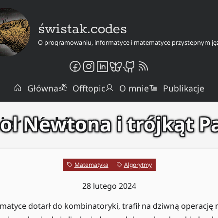
świstak.codes
O programowaniu, informatyce i matematyce przystępnym ję
Główna
Offtopic
O mnie
Publikacje
l Newtona i trójkąt P
Sierpińskiego
Matematyka
Algorytmy
28 lutego 2024
matyce dotarł do kombinatoryki, trafił na dziwną operację