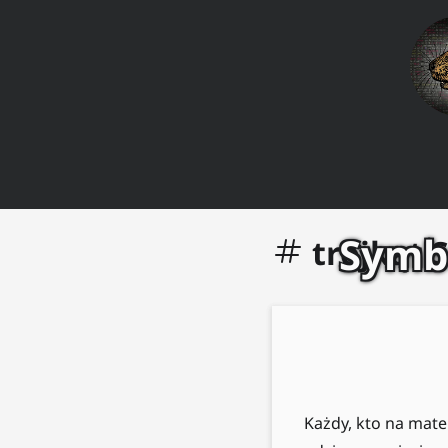
Symbo
trójkąt 
Każdy, kto na mate