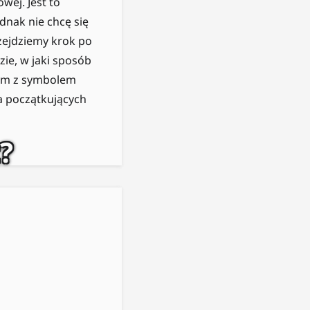
wej. Jest to
nak nie chcę się
rzejdziemy krok po
ie, w jaki sposób
nym z symbolem
a początkujących
?