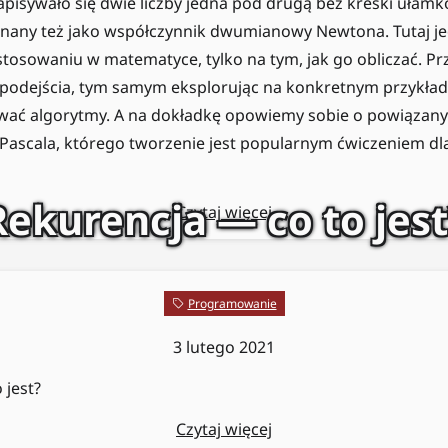
apisywało się dwie liczby jedna pod drugą bez kreski ułamko
nany też jako współczynnik dwumianowy Newtona. Tutaj jed
stosowaniu w matematyce, tylko na tym, jak go obliczać. P
podejścia, tym samym eksplorując na konkretnym przykładz
ać algorytmy. A na dokładkę opowiemy sobie o powiąza
Pascala, którego tworzenie jest popularnym ćwiczeniem dl
Rekurencja — co to jest
Czytaj więcej
Programowanie
3 lutego 2021
 jest?
Czytaj więcej