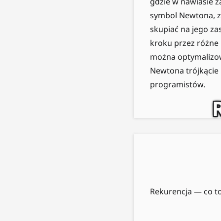
gdzie w nawiasie z
symbol Newtona, z
skupiać na jego za
kroku przez różne 
można optymalizow
Newtona trójkącie 
programistów.
Rekurencja — co to