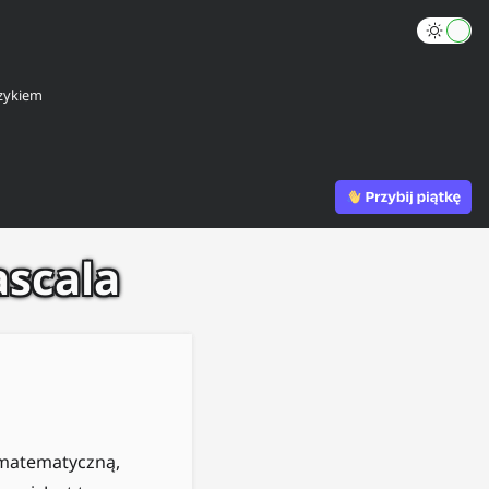
zykiem
ascala
 matematyczną,