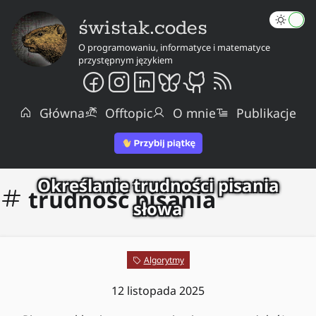
świstak.codes
O programowaniu, informatyce i matematyce
przystępnym językiem
Główna
Offtopic
O mnie
Publikacje
Określanie trudności pisania
trudność pisania
słowa
Algorytmy
12 listopada 2025