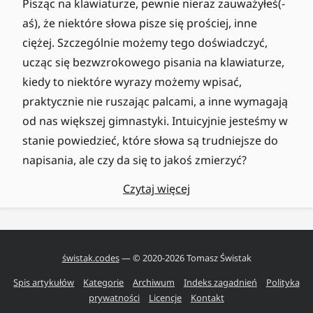
Pisząc na klawiaturze, pewnie nieraz zauważyłeś(-
aś), że niektóre słowa pisze się prościej, inne
ciężej. Szczególnie możemy tego doświadczyć,
ucząc się bezwzrokowego pisania na klawiaturze,
kiedy to niektóre wyrazy możemy wpisać,
praktycznie nie ruszając palcami, a inne wymagają
od nas większej gimnastyki. Intuicyjnie jesteśmy w
stanie powiedzieć, które słowa są trudniejsze do
napisania, ale czy da się to jakoś zmierzyć?
Czytaj więcej
świstak.codes
— © 2020-
2026
Tomasz Świstak
Spis artykułów
Kategorie
Archiwum
Indeks zagadnień
Polityka
prywatności
Licencje
Kontakt