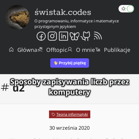
świstak.codes
O programowaniu, informatyce i matematyce
przystępnym językiem
Główna
Offtopic
O mnie
Publikacje
Sposoby zapisywania liczb przez
u2
komputery
Teoria informatyki
30 września 2020