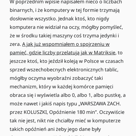
W poprzednim wpisie napisałem nieco o liczbach
binarnych, i że komputery w tej formie trzymają
dosłownie wszystko. Jednak ktoś, kto nigdy
komputera nie widział na oczy, mógłby pomyśleć,
że w środku takiej maszyny coś trzyma jedynki i
zera.
A jak już wspomniałem o spojrzeniu w
pamięć, gdzie liczby przelatują jak w Matriksie
, to
jeszcze ktoś, kto jeździł koleją w Polsce w czasach
sprzed wszechobecnych elektronicznych tablic,
mógłby oczyma wyobraźni zobaczyć taki
mechanizm, który w każdej komórce pamięci
obraca się i wyświetla albo 0, albo 1, albo pustkę, a
może nawet i jakiś napis typu „WARSZAWA ZACH.
przez KOLUSZKI, Opóźnienie 180 min”. Oczywiście
tak nie jest, nikt nie chciałby mieć w komputerze
takich opóźnień ani żeby jego dane były