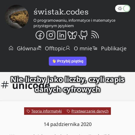
świstak.codes
O programowaniu, informatyce i matematyce
przystępnym językiem
Główna
Offtopic
O mnie
Publikacje
Nie-liczby jako liczby, czyli zapis
unicode
danych cyfrowych
Teoria informatyki
Przetwarzanie danych
14 października 2020