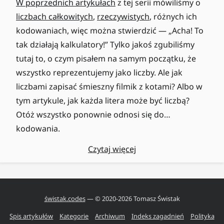
W poprzednich artykułach
z tej serii mówiliśmy o
liczbach całkowitych
,
rzeczywistych
, różnych ich
kodowaniach, więc można stwierdzić — „Acha! To
tak działają kalkulatory!” Tylko jakoś zgubiliśmy
tutaj to, o czym pisałem na samym początku, że
wszystko reprezentujemy jako liczby. Ale jak
liczbami zapisać śmieszny filmik z kotami? Albo w
tym artykule, jak każda litera może być liczbą?
Otóż wszystko ponownie odnosi się do…
kodowania.
Czytaj więcej
świstak.codes
— © 2020-
2026
Tomasz Świstak
Spis artykułów
Kategorie
Archiwum
Indeks zagadnień
Polityka