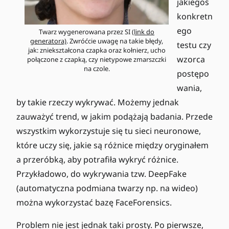
jakiegoś
konkretn
ego
Twarz wygenerowana przez SI
(link do
generatora)
. Zwróćcie uwagę na takie błędy,
testu czy
jak: zniekształcona czapka oraz kołnierz, ucho
wzorca
połączone z czapką, czy nietypowe zmarszczki
na czole.
postępo
wania,
by takie rzeczy wykrywać. Możemy jednak
zauważyć trend, w jakim podążają badania. Przede
wszystkim wykorzystuje się tu sieci neuronowe,
które uczy się, jakie są różnice między oryginałem
a przeróbką, aby potrafiła wykryć różnice.
Przykładowo, do wykrywania tzw. DeepFake
(automatyczna podmiana twarzy np. na wideo)
można wykorzystać bazę FaceForensics.
Problem nie jest jednak taki prosty. Po pierwsze,