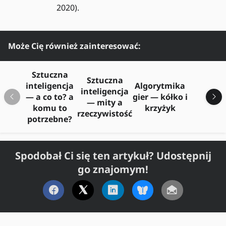
2020).
Może Cię również zainteresować:
Sztuczna
(p
Sztuczna
inteligencja
Algorytmika
Cod
inteligencja
— a co to? a
gier — kółko i
w
— mity a
komu to
krzyżyk
prog
rzeczywistość
potrzebne?
(3
Spodobał Ci się ten artykuł? Udostępnij
go znajomym!