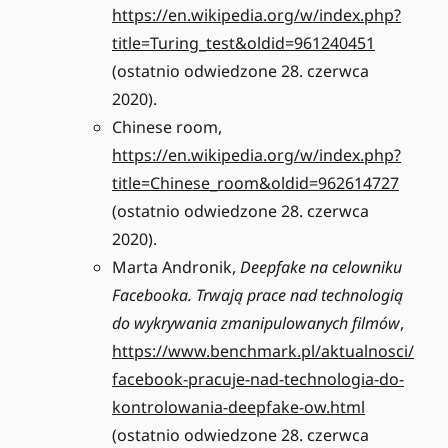
https://en.wikipedia.org/w/index.php?
title=Turing_test&oldid=961240451
(ostatnio odwiedzone 28. czerwca
2020).
Chinese room,
https://en.wikipedia.org/w/index.php?
title=Chinese_room&oldid=962614727
(ostatnio odwiedzone 28. czerwca
2020).
Marta Andronik,
Deepfake na celowniku
Facebooka. Trwają prace nad technologią
do wykrywania zmanipulowanych filmów
,
https://www.benchmark.pl/aktualnosci/
facebook-pracuje-nad-technologia-do-
kontrolowania-deepfake-ow.html
(ostatnio odwiedzone 28. czerwca