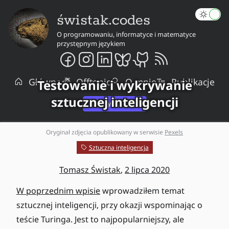
świstak.codes
O programowaniu, informatyce i matematyce
przystępnym językiem
Główna
Offtopic
O mnie
Publikacje
Testowanie i wykrywanie
sztucznej inteligencji
Oryginał zdjęcia opublikowany w serwisie
Pexels
Sztuczna inteligencja
Tomasz Świstak
,
2 lipca 2020
W poprzednim wpisie
wprowadziłem temat
sztucznej inteligencji, przy okazji wspominając o
teście Turinga. Jest to najpopularniejszy, ale