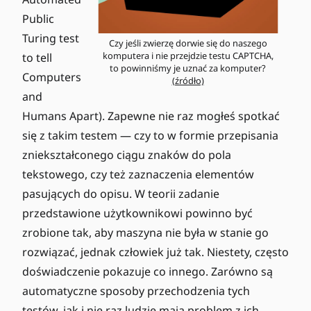
Public
Turing test
Czy jeśli zwierzę dorwie się do naszego
komputera i nie przejdzie testu CAPTCHA,
to tell
to powinniśmy je uznać za komputer?
Computers
(źródło)
and
Humans Apart). Zapewne nie raz mogłeś spotkać
się z takim testem — czy to w formie przepisania
zniekształconego ciągu znaków do pola
tekstowego, czy też zaznaczenia elementów
pasujących do opisu. W teorii zadanie
przedstawione użytkownikowi powinno być
zrobione tak, aby maszyna nie była w stanie go
rozwiązać, jednak człowiek już tak. Niestety, często
doświadczenie pokazuje co innego. Zarówno są
automatyczne sposoby przechodzenia tych
testów, jak i nie raz ludzie mają problem z ich