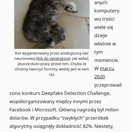
anych
komputero
wo treści
wiele się
dzieje
właśnie w
tym
Kot wygenerowany przez analogiczną sieć
neuronową
(link do generatora)
. Jak widać,
momencie.
jeszcze dużo pracy przed nim. Chyba że
W
marcu
chcemy tworzyć horrory, wtedy jest w sam
raz.
2020
przeprowad
zono konkurs Deepfake Detection Challenge,
współorganizowany między innymi przez
Facebook i Microsoft. Główną nagrodą był milion
dolarów. W przypadku “zwykłych” przeróbek
algorytmy osiągnęły dokładność 82%. Niestety,