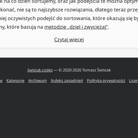
ak na co dzień sortujemy, oraz jak podejścia te można opty
ekonać, nie są to najszybsze rozwiązania, dlatego teraz prz
ej oczywistych podejść do sortowania, które okazują się by
, które bazują na
metodzie „dziel i zwyciężaj”
.
Czytaj więcej
świstak.codes
— © 2020-
2026
Tomasz Świstak
ów
Kategorie
Archiwum
Indeks zagadnień
Polityka prywatności
Lice