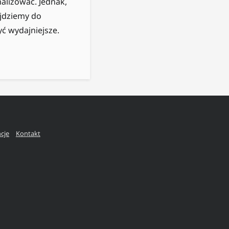
malizować. Jednak,
ejdziemy do
ć wydajniejsze.
ncje
Kontakt