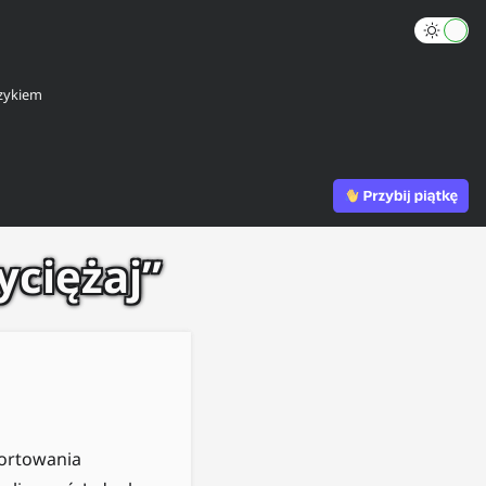
zykiem
yciężaj”
sortowania