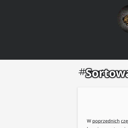
Sortowa
bottom-
W
poprzednich
czę