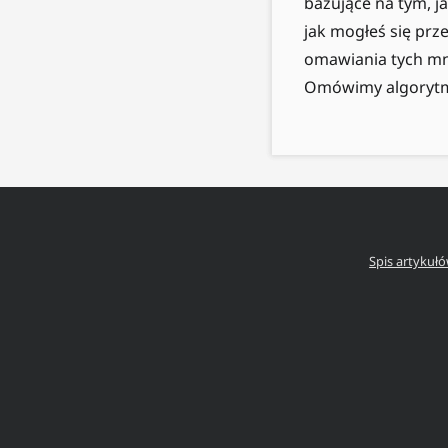
bazujące na tym, j
jak mogłeś się prz
omawiania tych mni
Omówimy algorytmy
Spis artykuł