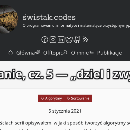
świstak.codes
O programowaniu, informatyce i matematyce przystępnym ję
Główna
Offtopic
O mnie
Publikacje
nie, cz. 5 — „dziel i zw
up
Algorytmy
Sortowanie
5 stycznia 2021
ściach
serii
opisywałem, w jaki sposób tworzyć algorytmy 