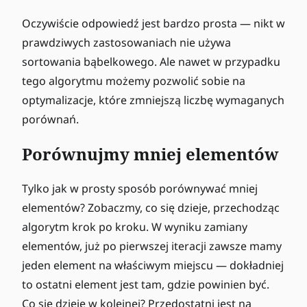
1
0
0
0
Oczywiście odpowiedź jest bardzo prosta — nikt w
0
0
0
prawdziwych zastosowaniach nie używa
=
0
sortowania bąbelkowego. Ale nawet w przypadku
9
0
tego algorytmu możemy pozwolić sobie na
9
-
0
optymalizacje, które zmniejszą liczbę wymaganych
1
0
porównań.
0
0
Porównujmy mniej elementów
0
=
9
Tylko jak w prosty sposób porównywać mniej
9
elementów? Zobaczmy, co się dzieje, przechodząc
9
algorytm krok po kroku. W wyniku zamiany
0
0
elementów, już po pierwszej iteracji zawsze mamy
0
jeden element na właściwym miejscu — dokładniej
to ostatni element jest tam, gdzie powinien być.
Co się dzieje w kolejnej? Przedostatni jest na