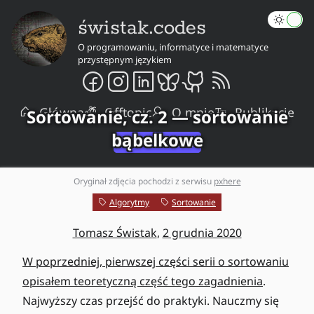
świstak.codes
O programowaniu, informatyce i matematyce
przystępnym językiem
Główna
Offtopic
O mnie
Publikacje
Sortowanie, cz. 2 — sortowanie
bąbelkowe
Oryginał zdjęcia pochodzi z serwisu
pxhere
Algorytmy
Sortowanie
Tomasz Świstak
,
2 grudnia 2020
W poprzedniej, pierwszej części serii o sortowaniu
opisałem teoretyczną część tego zagadnienia
.
Najwyższy czas przejść do praktyki. Nauczmy się