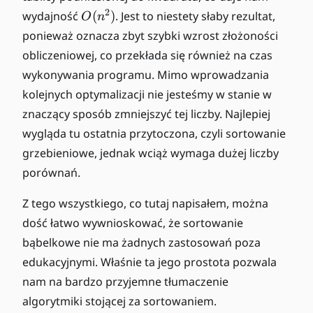
O
2
wydajność
(
)
. Jest to niestety słaby rezultat,
O
n
(
ponieważ oznacza zbyt szybki wzrost złożoności
n
obliczeniowej, co przekłada się również na czas
^
wykonywania programu. Mimo wprowadzania
2
kolejnych optymalizacji nie jesteśmy w stanie w
)
znaczący sposób zmniejszyć tej liczby. Najlepiej
wygląda tu ostatnia przytoczona, czyli sortowanie
grzebieniowe, jednak wciąż wymaga dużej liczby
porównań.
Z tego wszystkiego, co tutaj napisałem, można
dość łatwo wywnioskować, że sortowanie
bąbelkowe nie ma żadnych zastosowań poza
edukacyjnymi. Właśnie ta jego prostota pozwala
nam na bardzo przyjemne tłumaczenie
algorytmiki stojącej za sortowaniem.