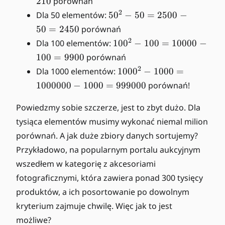
210
porównań
n
5
^
^
5
2
Dla 50 elementów:
=
5
0
−
50
=
2500
−
2
2
0
2
50
=
2450
porównań
-
-
^
5
1
2
Dla 100 elementów:
1
10
0
−
100
=
10000
−
n
2
-
0
5
100
=
9900
porównań
-
5
0
=
1
2
Dla 1000 elementów:
5
100
0
−
1000
=
=
^
2
0
0
2
1000000
−
1000
=
999000
porównań!
2
2
0
=
0
-
5
0
2
Powiedzmy sobie szczerze, jest to zbyt dużo. Dla
1
-
^
5
tysiąca elementów musimy wykonać niemal milion
0
1
2
0
0
porównań. A jak duże zbiory danych sortujemy?
5
-
0
=
=
Przykładowo, na popularnym portalu aukcyjnym
1
-
1
2
0
wszedłem w kategorię z akcesoriami
5
0
1
0
0
fotograficznymi, która zawiera ponad 300 tysięcy
0
0
0
=
produktów, a ich posortowanie po dowolnym
0
=
2
0
kryterium zajmuje chwilę. Więc jak to jest
1
4
-
możliwe?
0
5