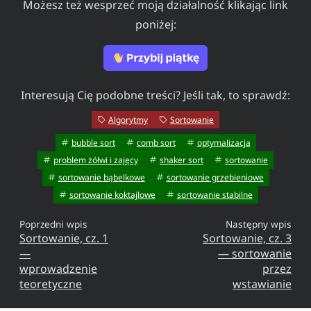
Możesz też wesprzeć moją działalność klikając link
poniżej:
Interesują Cię podobne treści? Jeśli tak, to sprawdź:
Algorytmy
Sortowanie
bubble sort
comb sort
optymalizacja
problem żółwi i zajęcy
shaker sort
sortowanie
sortowanie bąbelkowe
sortowanie grzebieniowe
sortowanie koktajlowe
sortowanie stabilne
Poprzedni wpis
Następny wpis
Sortowanie, cz. 1
Sortowanie, cz. 3
—
— sortowanie
wprowadzenie
przez
teoretyczne
wstawianie