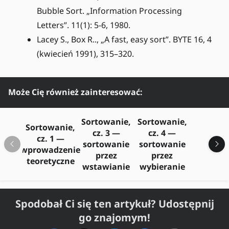
Bubble Sort. „Information Processing
Letters”. 11(1): 5-6, 1980.
Lacey S., Box R.., „A fast, easy sort”. BYTE 16, 4
(kwiecień 1991), 315–320.
Może Cię również zainteresować:
Sortowanie,
Sortowanie,
Sortowanie,
cz. 3 —
cz. 4 —
Sort
cz. 1 —
sortowanie
sortowanie
cz. 5
wprowadzenie
przez
przez
i zw
teoretyczne
wstawianie
wybieranie
Spodobał Ci się ten artykuł? Udostępnij
go znajomym!