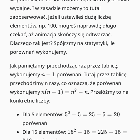
wydajne. I w zasadzie możemy to tutaj
zaobserwować. Jeżeli ustawiłeś dużą liczbę
elementów, np. 100, mogłeś naprawdę długo
czekać, aż animacja skończy się odtwarzać.
Dlaczego tak jest? Spójrzmy na statystyki, ile
porównań wykonujemy.
Jak pamiętamy, przechodząc raz przez tablicę,
n
wykonujemy
−
1
porównań. Tutaj przez tablicę
n
-
przechodzimy n razy, co oznacza, że porównań
1
n
2
wykonujemy
(
−
1
)
=
−
. Przełóżmy to na
n
n
n
n
(
konkretne liczby:
n
-
5
2
Dla 5 elementów:
5
−
5
=
25
−
5
=
20
1
^
porównań
)
2
1
2
Dla 15 elementów:
1
5
−
15
=
225
−
15
=
=
-
5