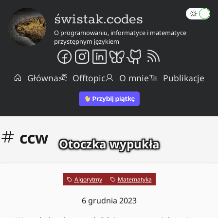
świstak.codes
O programowaniu, informatyce i matematyce
przystępnym językiem
Główna
Offtopic
O mnie
Publikacje
ccw
Otoczka wypukła
Algorytmy
Matematyka
6 grudnia 2023