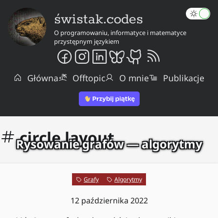
świstak.codes
O programowaniu, informatyce i matematyce
przystępnym językiem
Główna
Offtopic
O mnie
Publikacje
circle layout
Rysowanie grafów — algorytmy
Grafy
Algorytmy
12 października 2022