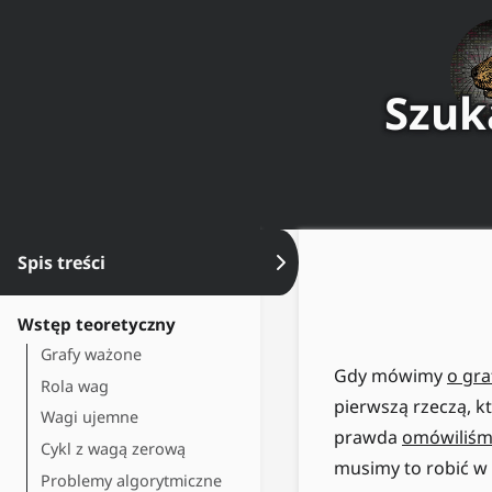
Szuk
Spis treści
Ukryj spis treści
Wstęp teoretyczny
Grafy ważone
Gdy mówimy
o gra
Rola wag
pierwszą rzeczą, k
Wagi ujemne
prawda
omówiliśmy
Cykl z wagą zerową
musimy to robić w 
Problemy algorytmiczne