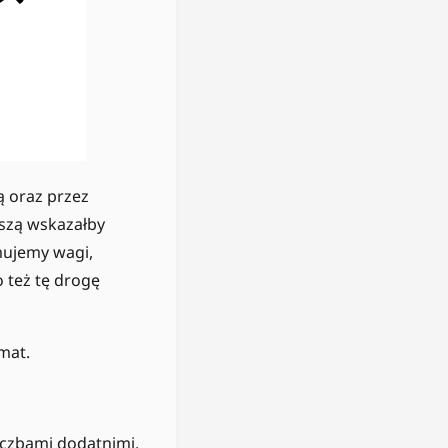
 oraz przez
tszą wskazałby
umujemy wagi,
 to też tę drogę
mat.
iczbami dodatnimi.