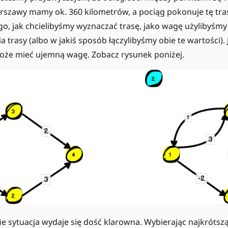
szawy mamy ok. 360 kilometrów, a pociąg pokonuje tę tras
go, jak chcielibyśmy wyznaczać trasę, jako wagę użylibyśmy
 trasy (albo w jakiś sposób łączylibyśmy obie te wartości). 
że mieć ujemną wagę. Zobacz rysunek poniżej.
e sytuacja wydaje się dość klarowna. Wybierając najkrótsz