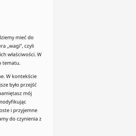
dziemy mieć do
ra „wagi”, czyli
ich właściwości. W
o tematu.
ne. W kontekście
sze było przejść
i pamiętasz mój
 modyfikując
oste i przyjemne
amy do czynienia z