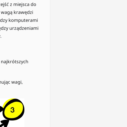
ejść z miejsca do
i, wagą krawędzi
iędzy komputerami
między urządzeniami
.
 najkrótszych
mując wagi,