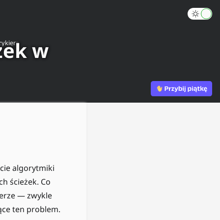
żek w
zykiem
ie algorytmiki
ch ścieżek. Co
zerze — zwykle
ące ten problem.