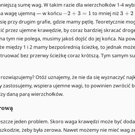
mniejszą sumę wag. W takim razie dla wierzchołków 1-4 wyb
-
3
 ma wagę ujemną — w końcu
−
2
+
3
=
1
to mniej niż
3
+
2
2
+
się przy drugim grafie, gdzie mamy pętlę. Teoretycznie mo
+
2
ć przez ujemne krawędzie, by coraz bardziej skracać drogę
3
=
i na tym nie polega, musimy jakoś dojść do jej końca. Na p
=
5
że między 1 i 2 mamy bezpośrednią ścieżkę, to jednak możem
1
nstruować bez przerwy ścieżkę coraz krótszą. Tym samym 
i rozwiązujemy? Otóż uznajemy, że nie da się wyznaczyć najkr
ry zastosujemy, wspiera ujemne wagi, to powinien zwrócić bł
dzy daną parą wierzchołków.
erową
eszcze jeden problem. Skoro waga krawędzi może być dodat
zeszkodzie, żeby była zerowa. Nawet możemy nie mieć wag ze