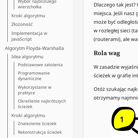
Wybór najbliższego
Dlaczego tak jest? 
wierzchołka
miejsca. Jeśli nas
Kroki algorytmu
może być odległoś
Złożoność
w rozległej sieci (
Implementacja w
(routerami), ale w
JavaScript
Algorytm Floyda-Warshalla
Rola wag
Idea algorytmu
Podstawowe założenia
W zasadzie wyjaśni
Programowanie
ścieżek w grafie in
dynamiczne
Wykorzystanie w
Otóż szukając najk
praktyce
otrzymamy najmniej
Określenie najkrótszych
ścieżek
Kroki algorytmu
Znalezienie ścieżek
Rekonstrukcja ścieżek