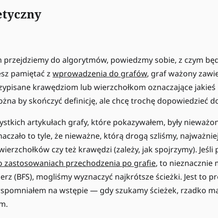
etyczny
m przejdziemy do algorytmów, powiedzmy sobie, z czym bę
esz pamiętać z
wprowadzenia do grafów
, graf ważony zawie
zypisane krawędziom lub wierzchołkom oznaczające jakieś 
żna by skończyć definicję, ale chcę trochę dopowiedzieć d
ystkich artykułach grafy, które pokazywałem, były nieważo
aczało to tyle, że nieważne, którą drogą szliśmy, najważniej
wierzchołków czy też krawędzi (zależy, jak spojrzymy). Jeśl
o zastosowaniach przechodzenia po grafie
, to nieznacznie
rz (BFS), mogliśmy wyznaczyć najkrótsze ścieżki. Jest to pr
k wspomniałem na wstępie — gdy szukamy ścieżek, rzadko m
m.