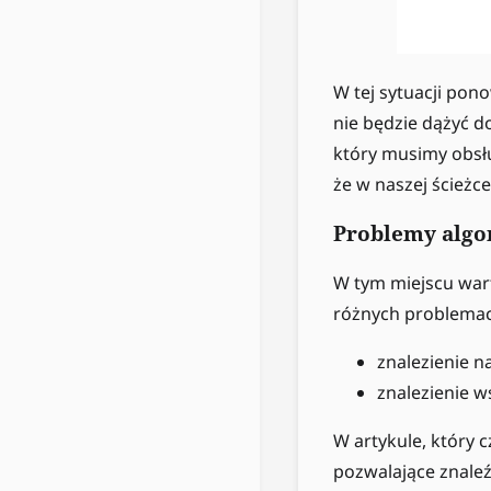
W tej sytuacji po
nie będzie dążyć do
który musimy obsłu
że w naszej ścież
Problemy algor
W tym miejscu wart
różnych problemac
znalezienie n
znalezienie w
W artykule, który 
pozwalające znaleź