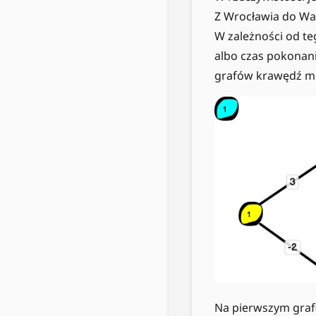
Z Wrocławia do War
W zależności od te
albo czas pokonania
grafów krawędź mo
Na pierwszym grafi