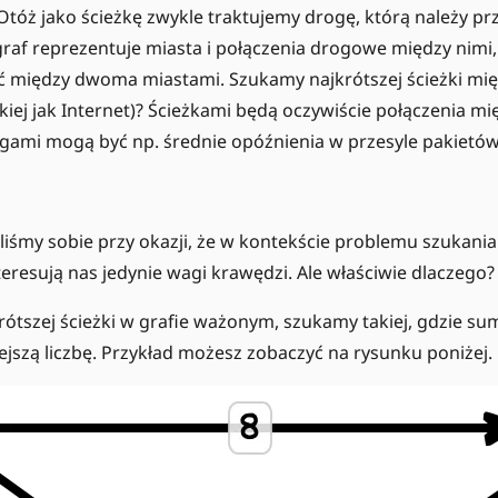
Otóż jako ścieżkę zwykle traktujemy drogę, którą należy prz
z graf reprezentuje miasta i połączenia drogowe między nim
ć między dwoma miastami. Szukamy najkrótszej ścieżki m
takiej jak Internet)? Ścieżkami będą oczywiście połączenia 
agami mogą być np. średnie opóźnienia w przesyle pakietów
liśmy sobie przy okazji, że w kontekście problemu szukania
teresują nas jedynie wagi krawędzi. Ale właściwie dlaczego?
rótszej ścieżki w grafie ważonym, szukamy takiej, gdzie su
szą liczbę. Przykład możesz zobaczyć na rysunku poniżej.