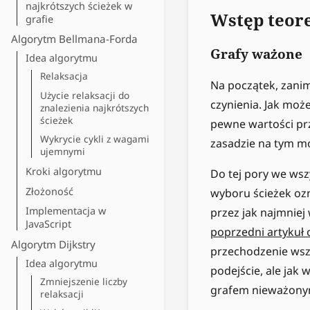
najkrótszych ścieżek w
Wstęp teor
grafie
Algorytm Bellmana-Forda
Grafy ważone
Idea algorytmu
Relaksacja
Na początek, zani
Użycie relaksacji do
czynienia. Jak moż
znalezienia najkrótszych
ścieżek
pewne wartości pr
Wykrycie cykli z wagami
zasadzie na tym mo
ujemnymi
Kroki algorytmu
Do tej pory we wsz
Złożoność
wyboru ścieżek ozn
Implementacja w
przez jak najmniej 
JavaScript
poprzedni artykuł 
Algorytm Dijkstry
przechodzenie wsze
Idea algorytmu
podejście, ale ja
Zmniejszenie liczby
grafem nieważony
relaksacji