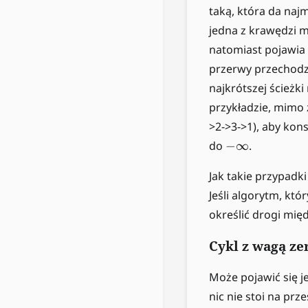
taką, która da naj
jedna z krawędzi
natomiast pojawia 
przerwy przechodzi
najkrótszej ścieżk
przykładzie, mimo 
>2->3->1), aby ko
-
do
−
∞
.
\
i
Jak takie przypadk
n
Jeśli algorytm, któ
f
określić drogi mię
t
y
Cykl z wagą z
Może pojawić się j
nic nie stoi na pr