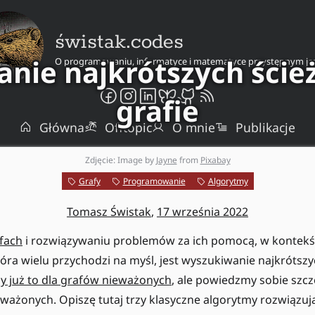
świstak.codes
anie najkrótszych ście
O programowaniu, informatyce i matematyce przystępnym ję
grafie
Główna
Offtopic
O mnie
Publikacje
Zdjęcie: Image by
Jayne
from
Pixabay
Grafy
Programowanie
Algorytmy
Tomasz Świstak
,
17 września 2022
fach
i rozwiązywaniu problemów za ich pomocą, w kontekśc
tóra wielu przychodzi na myśl, jest wyszukiwanie najkrótszy
 już to dla grafów nieważonych
, ale powiedzmy sobie szc
ważonych. Opiszę tutaj trzy klasyczne algorytmy rozwiązuj