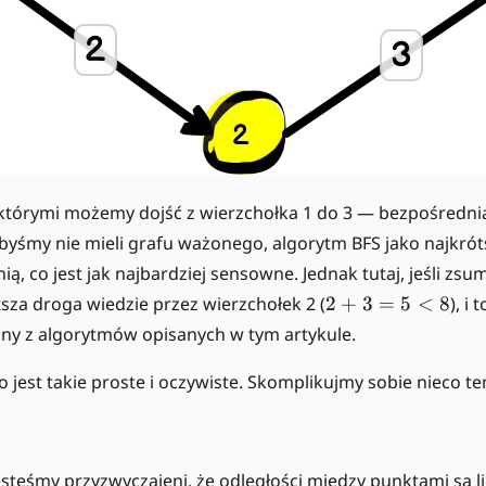
którymi możemy dojść z wierzchołka 1 do 3 — bezpośrednią
byśmy nie mieli grafu ważonego, algorytm BFS jako najkró
ą, co jest jak najbardziej sensowne. Jednak tutaj, jeśli zs
2
tsza droga wiedzie przez wierzchołek 2 (
2
+
3
=
5
<
8
), i
+
y z algorytmów opisanych w tym artykule.
3
=
o jest takie proste i oczywiste. Skomplikujmy sobie nieco te
5
<
8
esteśmy przyzwyczajeni, że odległości między punktami są l