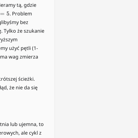
ieramy tą, gdzie
=
5
. Problem
glibyśmy bez
. Tylko że szukanie
owyższym
y użyć pętli (1-
suma wag zmierza
ótszej ścieżki.
ąd, że nie da się
nia lub ujemna, to
rowych, ale cykl z