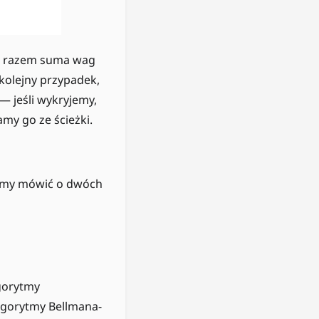
ym razem suma wag
o kolejny przypadek,
— jeśli wykryjemy,
my go ze ścieżki.
ożemy mówić o dwóch
gorytmy
algorytmy Bellmana-