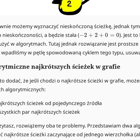
nownie możemy wyznaczyć nieskończoną ścieżkę, jednak t
-
 nieskończoności, a będzie stała (
−
2
+
2
+
0
=
0
). Jest t
2
żyć w algorytmach. Tutaj jednak rozwiązanie jest prostsze 
+
ce wpadliśmy w pętlę spowodowaną cyklem tego typu, usuwa
2
+
ytmiczne najkrótszych ścieżek w grafie
0
=
o dodać, że jeśli chodzi o najkrótsze ścieżki w grafie, m
0
h algorytmicznych:
ajkrótszych ścieżek od pojedynczego źródła
szystkich par najkrótszych ścieżek
czytasz, rozwiążemy oba te problemy. Przedstawiam dwa al
ć najkrótsze ścieżki zaczynające od jednego wierzchołka (