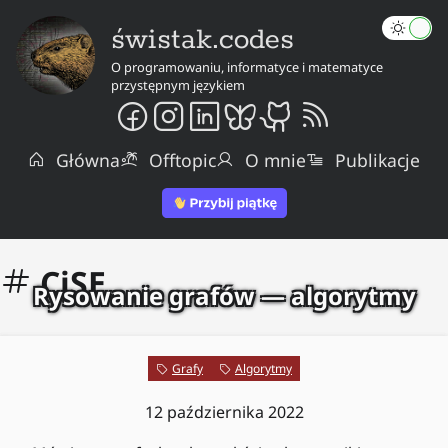
świstak.codes
O programowaniu, informatyce i matematyce
przystępnym językiem
Główna
Offtopic
O mnie
Publikacje
CiSE
Rysowanie grafów — algorytmy
Grafy
Algorytmy
12 października 2022