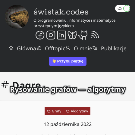
świstak.codes
O programowaniu, informatyce i matematyce
przystępnym językiem
Główna
Offtopic
O mnie
Publikacje
Dagre
Rysowanie grafów — algorytmy
Grafy
Algorytmy
12 października 2022